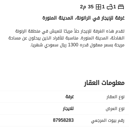
⃁
1,300
شهرياً
1
1
35 م2
غرفة للإيجار في الرانونة، المدينة المنورة
يص الإعلان
الاماكن القريبة
تقدم هذه الغرفة للإيجار حلاً مريحًا للعيش في منطقة الرنونة 
الهادئة، المدينة المنورة. مناسبة للأفراد الذين يبحثون عن مساحة 
مريحة بسعر معقول قدره 1300 ريال سعودي شهريا. 
المميزات الرئيسية:
- 1 حمام
- غير مفروشة
- تكرار الإيجار: سنوي
معلومات العقار
وسائل الراحة:
نوع العقار
غرفة
- الألياف الضوئية: استمتع باتصال الإنترنت عالي السرعة لجميع 
احتياجاتك على الإنترنت. 
نوع العرض
للايجار
- الكهرباء: توفر كهرباء موثوقة لراحتك. 
رقم بيوت المرجعي
87958283
- مياه: الوصول المستمر إلى المياه يضمن تجربة معيشة خالية من 
المتاعب. 