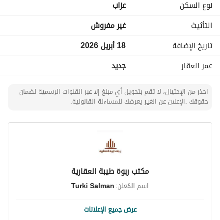
نوع السكن
عزاب
هذه الغرفة مثالية لأولئك الذين يسعون للاستقرار في بيئة هادئة، 
التأثيث
غير مفروش
مع كونها قريبة من الخدمات والوسائل الضرورية. اتصل بنا اليوم 
لتحديد موعد للعرض وتأمين مساحتك الجديدة!
تاريخ الإضافة
18 أبريل 2026
عمر العقار
جديد
احذر من الإحتيال، لا تقم بتحويل أي مبلغ إلا عبر القنوات الرسمية لضمان
حقوقك .الإعلان عن الغير يعرضك للمساءلة القانونية.
مكتب ربوة طيبة العقارية
اسم المُعلن:
Turki Salman
عرض جميع الإعلانات