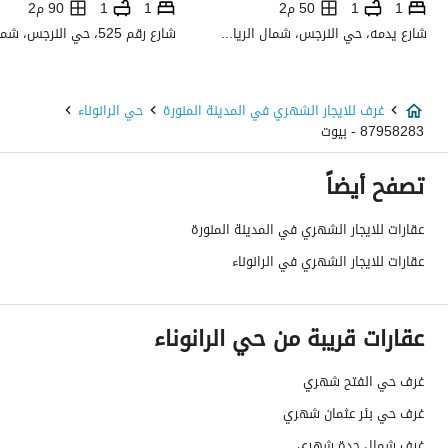
1
1
50 م2
1
1
90 م2
استخدام العقار
-
شارع يدمه، حي النرجس، شمال الرياض، الرياض
نوع العقار
غرفة
غرف للايجار الشهري في المدينة المنورة
حي الرانوناء
السعر
1300
87958283 - بيوت
المساحة
35
تصفح أيضاً
عدد الغرف
-
عقارات للايجار الشهري في المدينة المنورة
عقارات للايجار الشهري في الرانوناء
خدمات العقار
كهرباء
نعم
عقارات قريبة من حي الرانوناء
الياف ضوئية
نعم
غرف حي الفتح شهري
غرف حي بئر عثمان شهري
تفاصيل اضافية
غرف شمال جدة شهري