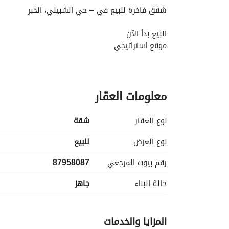
شقق فاخرة للبيع في – حي الشبيلي، الخبر
البيع بدأ الآن
موقع استراتيجي
تصميم عصري راقٍ بمداخل مستقلة
معلومات العقار
المواصفات:
نوع العقار
شقة
مدخل خاص للمجلس مع دورة مياه
نوع العرض
للبيع
رقم بيوت المرجعي
87958087
مقلط صالة طعام مشتركة نساء رجال
حالة البناء
جاهز
صالة رحبة + مطبخ مفصل راقٍ بتصميم مفتوح او مغل
غرفة ماستر فاخرة بدورة مياه مستقلة
المزايا والخدمات