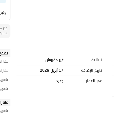
وتين
احذر من
لضمان 
تصفح 
التأثيث
غير مفروش
عقارات
تاريخ الإضافة
17 أبريل 2026
عقارات
شقق 3 غرف نوم للبيع في الخ
عمر العقار
جديد
شقق 3 غرف نوم للبيع في الحمر
ق
عقارا
شقق ح