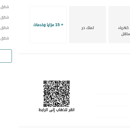
شقق ح
شقق ح
+ 15 مزايا وخدمات
 كهرباء
تملك حر
شقق ح
تقل
شقق ح
انقر للذهاب إلى الرابط