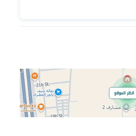
المساحة
144.72
عدد الغرف
4
هاتف
نعم
الياف ضوئية
نعم
انظر الموقع
هل يوجد اي التزام
لا يوجد
على العقار ؟
مطابقة لكود البناء
-