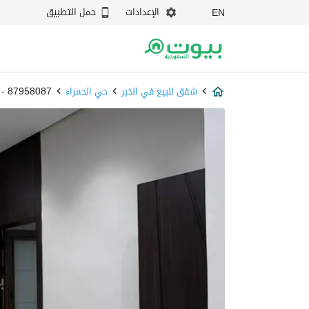
الإعدادات
حمل التطبيق
EN
شقق للبيع في الخبر
حي الحمراء
87958087 - بيوت