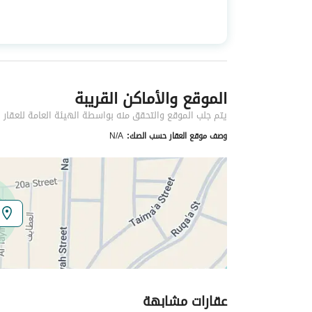
استخدام العقار
-
نوع العقار
شقق
الموقع والأماكن القريبة
خدمات العقار
يتم جلب الموقع والتحقق منه بواسطة الهيئة العامة للعقار
كهرباء
نعم
وصف موقع العقار حسب الصك:
N/A
صرف صحي
نعم
تفاصيل اضافية
عمر العقار
جديد
عرض الشارع
0
عقارات مشابهة
رقم المخطط
ش خ 854