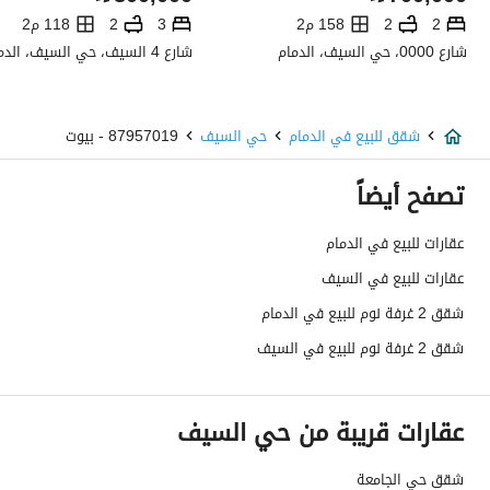
صرف صحي
نعم
2
2
158 م2
3
2
118 م2
شارع 0000، حي السيف، الدمام
شارع 4 السيف، حي السيف، الدمام
تفاصيل اضافية
عمر العقار
جديد
شقق للبيع في الدمام
حي السيف
87957019 - بيوت
عرض الشارع
0
تصفح أيضاً
رقم المخطط
ش د 1450
عقارات للبيع في الدمام
عقارات للبيع في السيف
رقم صك الملكية
2793937280100022
شقق 2 غرفة نوم للبيع في الدمام
واجهة العقار
-
شقق 2 غرفة نوم للبيع في السيف
حدود واطوال العقار
-
عقارات قريبة من حي السيف
الضمانات والمدة
-
قنوات الاعلان
منصة مرخصة
شقق حي الجامعة