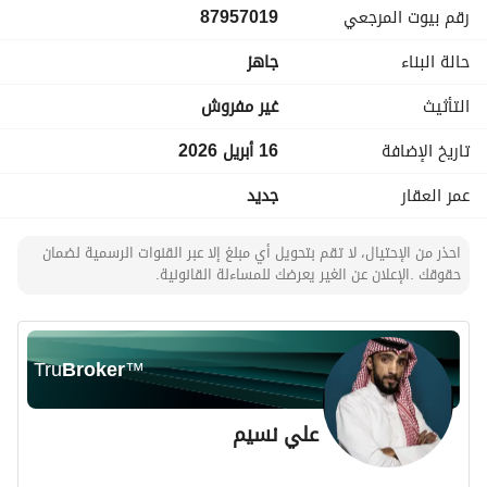
رقم بيوت المرجعي
87957019
حالة البناء
جاهز
التأثيث
غير مفروش
تاريخ الإضافة
16 أبريل 2026
عمر العقار
جديد
احذر من الإحتيال، لا تقم بتحويل أي مبلغ إلا عبر القنوات الرسمية لضمان
حقوقك .الإعلان عن الغير يعرضك للمساءلة القانونية.
Tru
Broker
™
علي نسيم