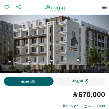
الخريطة
اطلب فيديو
⃁
670,000
القسط الشهري المقدر
4.3K
⃁