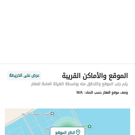
الموقع
المنطقة
المنطقة الشرقية
المدينة
الدمام
الحي
السيف
اسم الشارع
عبدالرحمن
الرمز البريدي
34210
الموقع والأماكن القريبة
عرض على الخريطة
رقم المبنى
8276
يتم جلب الموقع والتحقق منه بواسطة الهيئة العامة للعقار
وصف موقع العقار حسب الصك:
N/A
الرقم الاضافي
2395
خط العرض
26.402732967061276
خط الطول
50.22470500217327
انظر الموقع