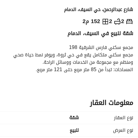
شارع عبدالرحمن، حي السيف، الدمام
670,000
⃁
2
2
152 م2
شقة للبيع في السيف، الدمام
التفاصيل
معلومات ترخيص الإعلان
حاسبة التمويل
مجمع سكني فارس الشرقية 198
مجمع سكني متكامل يقع في حي ثروة، ويوفر نمط حياة صحي 
ومنظم مع مجموعة من الخدمات ووسائل الراحة. 
المساحات: تبدأ من 85 متر مربع حتى 121 متر مربع. 
مرافق المشروع: مسطحات خضراء - مسبح - صالة رياضية. 
موقع مناسب يوفر بيئة سكنية هادئة ومتكاملة.
معلومات العقار
نوع العقار
شقة
نوع العرض
للبيع