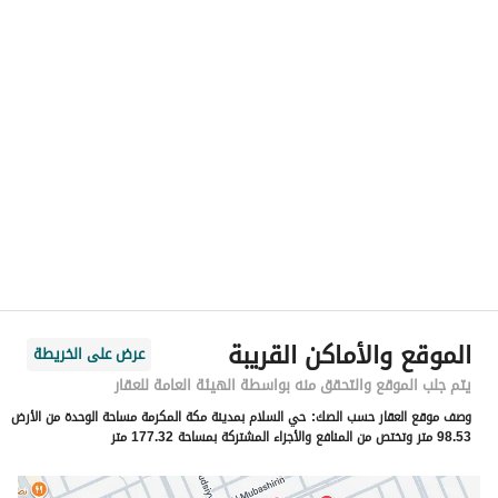
رقم المسؤول
0503519813
الموقع
المنطقة
منطقة مكة المكرمة
المدينة
مكة
الحي
السلام
اسم الشارع
شارع الخوخ
الرمز البريدي
24268
الموقع والأماكن القريبة
عرض على الخريطة
رقم المبنى
8675
يتم جلب الموقع والتحقق منه بواسطة الهيئة العامة للعقار
وصف موقع العقار حسب الصك:
حي السلام بمدينة مكة المكرمة مساحة الوحدة من الأرض
الرقم الاضافي
2533
98.53 متر وتختص من المنافع والأجزاء المشتركة بمساحة 177.32 متر
خط العرض
21.460917296602005