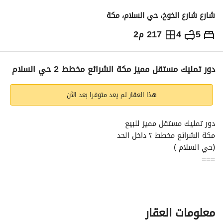
شارع شارع الخوخ، حي السلام، مكة
5
4
217 م2
758,000
⃁
التفاصيل
معلومات ترخيص الإعلان
حاسبة التمويل
دور تمليك مستقل مميز مكة الشرائع مخطط 2 حي السلام
هذا العقار لم يعد متوفرا بعد الآن
دور تمليك مستقل مميز للبيع
مكة الشرائع مخطط ٢ داخل الحد
(حي السلام )
===
•متوفر خدمات الصرف الصحي موية العين الكهرباء الألياف البصرية
•مساجد مدارس أسواق تموينات مراكز طبية
مطاعم
•الموقع قريب من سوق بنده والأسواق الآخرى
معلومات العقار
===