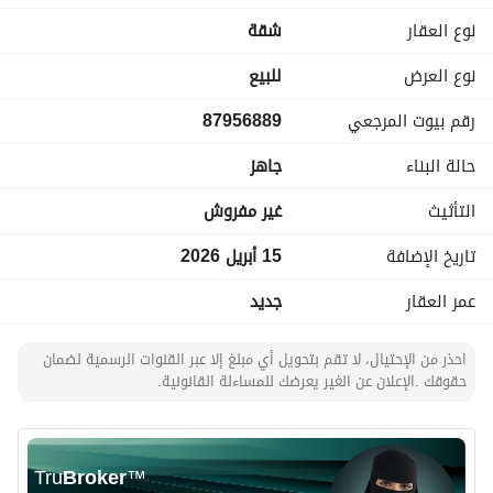
تفاصيل الدور
نوع العقار
شقة
دور أول له مدخلين
٥ غرف صالة وسيعة مطبخ ٤ دورات مياه من ضمنها غرفة عاملة 
نوع العرض
للبيع
منزلية بدورة مياه
رقم بيوت المرجعي
87956889
المساحة ٢١٧. ٦٦ متر
السعر٧١٠ ألف
حالة البناء
جاهز
===
ترخيص اعلان 7200936675
التأثيث
غير مفروش
رخصة فال 1100015211
تاريخ الإضافة
15 أبريل 2026
عمر العقار
جديد
احذر من الإحتيال، لا تقم بتحويل أي مبلغ إلا عبر القنوات الرسمية لضمان
حقوقك .الإعلان عن الغير يعرضك للمساءلة القانونية.
Tru
Broker
™