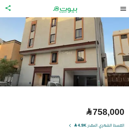
⃁
758,000
القسط الشهري المقدر
4.9K
⃁