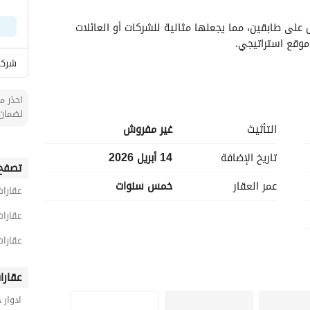
هذه الشقة الدوبلكس المميزة تتميز بتصميم مدروس على طابقين، مما يجعلها مثالية للشركات أو العائلات 
وقع استراتيجي. 
شركة
احذر من
لضمان 
التأثيث
غير مفروش
تاريخ الإضافة
14 أبريل 2026
تصفح 
عمر العقار
خمس سنوات
عقارات
عقارات
عقارات
عقارا
ادوار