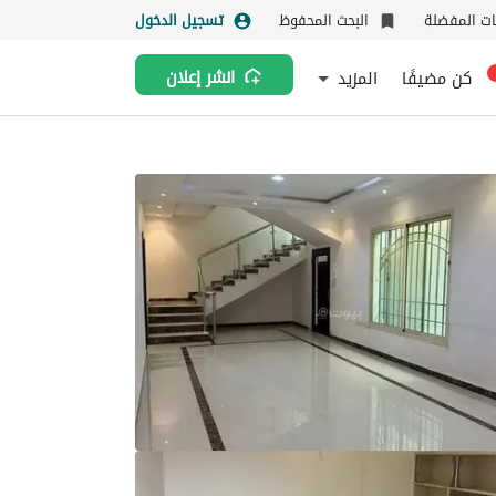
نات المفضلة
البحث المحفوظ
تسجيل الدخول
كن مضيفًا
المزيد
انشر إعلان