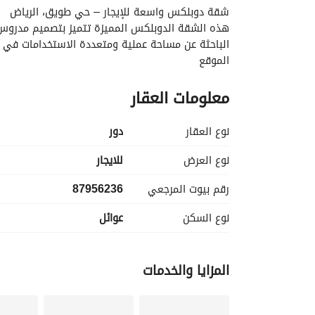
شقة دوبلكس واسعة للإيجار – حي طويق، الرياض
الباحثة عن مساحة عملية ومتعددة الاستخدامات في م
الموقع
المنطقة:
معلومات العقار
حي طويق، الرياض
سهولة الوصول:
قرب الطرق الرئيسية والمناطق الحيوية في المدينة
نوع العقار
دور
تفاصيل الإيجار
السعر:
نوع العرض
للايجار
80,000 ريال سعودي سنوياً
رقم بيوت المرجعي
87956236
نوع العقار:
دور
نوع السكن
عوائل
الأثاث:
غير مؤثث
توزيع العقار
المزايا والخدمات
الطابق الأرضي:
مجلس رجال
غرفة طعام