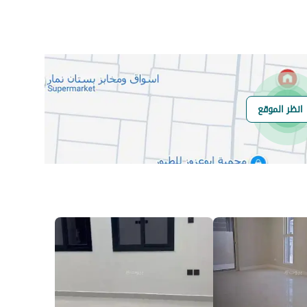
مر
رقم المسؤول
0504124440
لسكنية
رقم المبنى
2783
انظر الموقع
الرقم الاضافي
7042
خط العرض
24.54793751380552
خط الطول
46.52904875030012
السعر
80000
المساحة
450