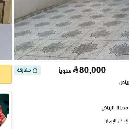
⃁
80,000
سنوياً
مشاركة
رياض
مدينة الرياض
الأماكن القريبة
علان الإيجار: