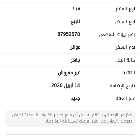
تفاصيل الإعلان
نوع العقار
فیلا
نوع العرض
للبيع
رقم بيوت المرجعي
87952578
نوع السكن
عوائل
حالة البناء
جاهز
التأثيث
غير مفروش
تاريخ الإضافة
14 أبريل 2026
عمر العقار
جديد
احذر من الإحتيال، لا تقم بتحويل أي مبلغ إلا عبر القنوات الرسمية لضمان
حقوقك .الإعلان عن الغير يعرضك للمساءلة القانونية.