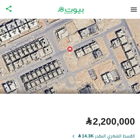
⃁
2,200,000
القسط الشهري المقدر
14.3K
⃁