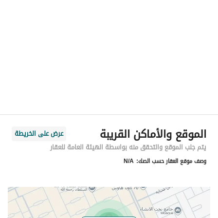
الموقع
المنطقة
منطقة الرياض
المدينة
الرياض
الحي
الصفا
اسم الشارع
رقم 314
الرمز البريدي
12855
الموقع والأماكن القريبة
عرض على الخريطة
رقم المبنى
2956
يتم جلب الموقع والتحقق منه بواسطة الهيئة العامة للعقار
وصف موقع العقار حسب الصك:
N/A
الرقم الاضافي
6679
خط العرض
24.665662434792807
خط الطول
46.7728041572811