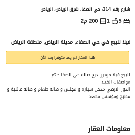
شارع رقم 314، حي الصفا، شرق الرياض، الرياض
5
1
200 م2
2,200,000
⃁
التفاصيل
معلومات ترخيص الإعلان
حاسبة التمويل
فيلا للبيع في حي الصفاء, مدينة الرياض, منطقة الرياض
هذا العقار لم يعد متوفرا بعد الآن
للبيع فيلا مودرن درج صاله حي الصفا ٢٠٠م
مواصفات الفيلا
الدور الارضي مدخل سياره و مجلس و صاله طعام و صاله عائلية و 
مطبخ ومؤسس مصعد
الدور العلوي ٣ غرف نوم
السطح غرفه و صاله العاب و غرفه خادمه
الواجهه ٢٠ جنوبي
السعر ٢مليون ٢٠٠
معلومات العقار