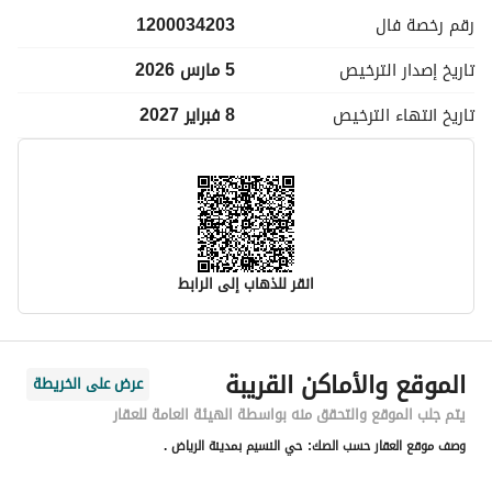
رقم رخصة
فال
1200034203
تاريخ إصدار
الترخيص
5 مارس 2026
تاريخ انتهاء
الترخيص
8 فبراير 2027
انقر للذهاب إلى الرابط
معلومات مسؤول الإعلان
الموقع والأماكن القريبة
عرض على الخريطة
اسم المسؤول
ريماز مشعل فريح المطيري
يتم جلب الموقع والتحقق منه بواسطة الهيئة العامة للعقار
وصف موقع العقار حسب الصك:
حي النسيم بمدينة الرياض .
رقم المسؤول
0594100564