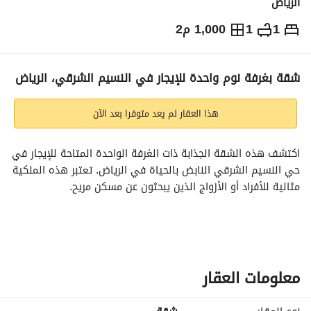
الرياض
1
1
1,000 م2
⃁
2,100
شهرياً
يص الإعلان
الاماكن القريبة
شقة بغرفة نوم واحدة للإيجار في النسيم الشرقي، الرياض
هذا العقار لم يعد متوفرا بعد الآن
اكتشف هذه الشقة الجذابة ذات الغرفة الواحدة المتاحة للإيجار في 
حي النسيم الشرقي النابض بالحياة في الرياض. تعتبر هذه الملكية 
مثالية للأفراد أو الأزواج الذين يبحثون عن مسكن مريح. 
الميزات الرئيسية:
- غرفة نوم واحدة: غرفة نوم مناسبة توفر ملاذاً مثالياً بعد يوم 
طويل. 
- حمام واحد: حمام يقع في مكان ملائم، ويقدم المرافق الأساسية. 
معلومات العقار
- المساحة: 1000 متر مربع، مما يوفر مساحة واسعة للاسترخاء 
والوظائف. 