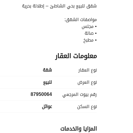
شقق للبيع بحي الشاطئ – إطلالة بحرية
مواصفات الشقق:
• مجلس
• صالة
• مطبخ
• 3 غرف نوم (وحده ماستر)
معلومات العقار
• غرفة عاملة بحمام مستقل
الخدمات والمرافق:
• ألعاب أطفال
نوع العقار
شقة
• نادي رياضي متكامل
• مواقف سيارات
نوع العرض
للبيع
• موقع مميز قريب من جميع الخدمات
رقم بيوت المرجعي
87950064
نوع السكن
عوائل
المزايا والخدمات