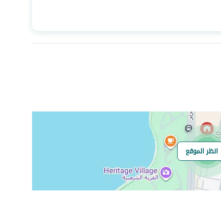
المساحة
169.65
عدد الغرف
5
هاتف
نعم
الياف ضوئية
نعم
انظر الموقع
هل يوجد اي التزام
لايوجد
على العقار ؟
مطابقة لكود البناء
Yes