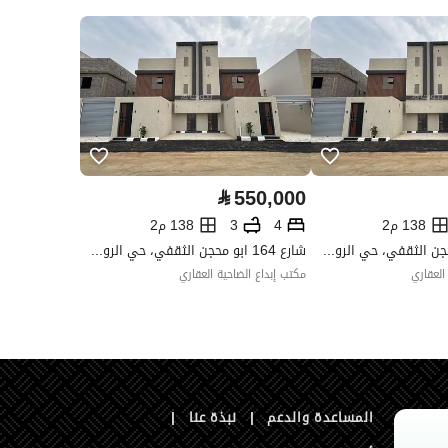
السعودي
العقار مرهون
لا
العقار مقيد
لا
رقم الأرض
1 / 297
⃁
550,000
ملاحظات
-
138 م2
4
3
138 م2
شارع 164 ابو محجن الثقفي، حي الروضة، أبو عريش
شارع 164 ابو محجن الثقفي، حي الروضة، أبو عريش
العقاري
مكتب إبداع الضاحية العقاري
المساعدة والدعم
|
نبذة عنا
|