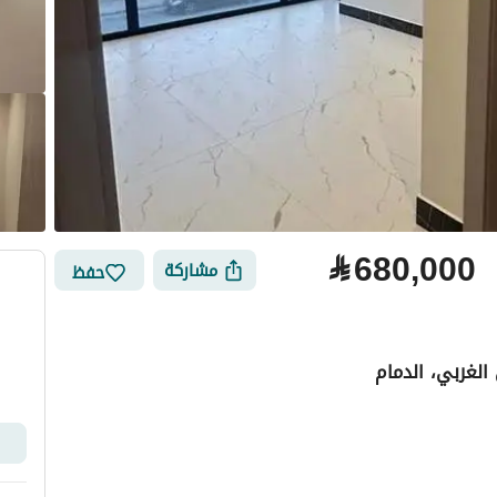
⃁
680,000
مشاركة
حفظ
الغربي، الدمام
لتمويل
الموقع والأماكن القريبة