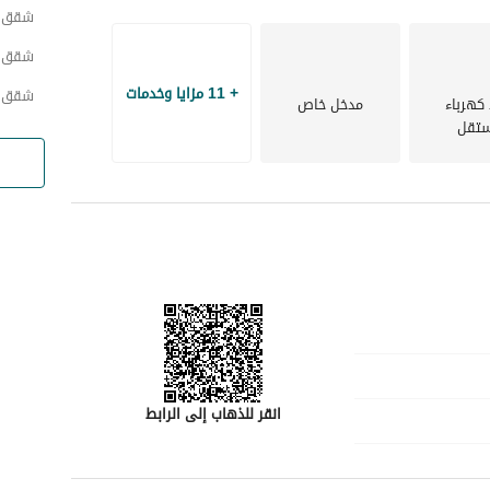
شقق ح
شقق ح
+ 11 مزايا وخدمات
شقق ح
 كهرباء
مدخل خاص
تقل
انقر للذهاب إلى الرابط