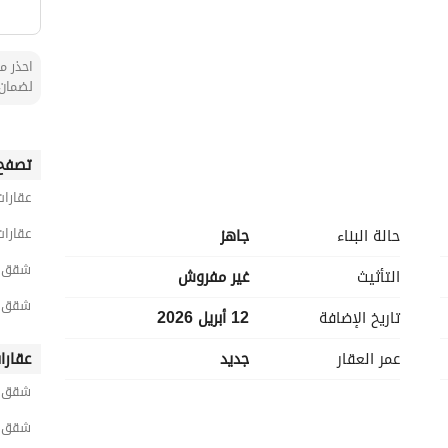
احذر من
لضمان 
تصفح 
عقارات
عقارات
حالة البناء
جاهز
شقق 5 غرف نوم للبيع في الدم
التأثيث
غير مفروش
شقق 5 غرف نوم للبيع في الشاطئ الغ
تاريخ الإضافة
12 أبريل 2026
عمر العقار
جديد
عقارا
شقق ح
شقق ح