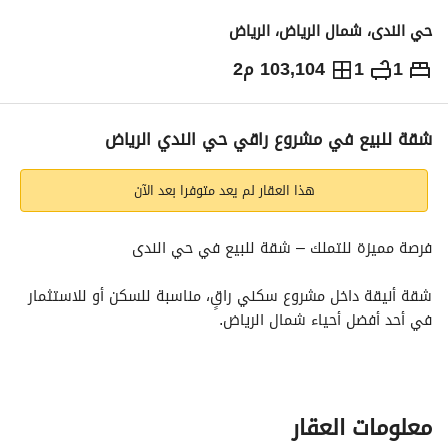
حي الندى، شمال الرياض، الرياض
1
1
103,104 م2
1,462,000
⃁
التفاصيل
معلومات ترخيص الإعلان
حاسبة التمويل
شقة للبيع في مشروع راقي حي الندي الرياض
هذا العقار لم يعد متوفرا بعد الآن
فرصة مميزة للتملك – شقة للبيع في حي الندى
شقة أنيقة داخل مشروع سكني راقٍ، مناسبة للسكن أو للاستثمار 
في أحد أفضل أحياء شمال الرياض. 
المساحة: 58 م² + تراس 9 م²
التصميم: غرفة نوم، صالة واسعة، مطبخ مفتوح على الصالة، دورتان 
مياه
معلومات العقار
الموقع: الدور الثاني داخل مشروع سكني متكامل