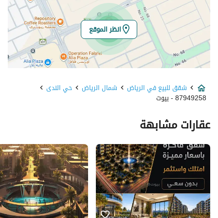
خط الطول
46.67334738363656
انظر الموقع
تفاصيل العقار
نوع الإعلان
للبيع
شقق للبيع في الرياض
شمال الرياض
حي الندى
استخدام العقار
-
87949258 - بيوت
نوع العقار
شقق
عقارات مشابهة
السعر
1462000
المساحة
103104.38
عدد الغرف
1
خدمات العقار