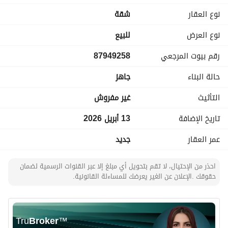
مزايا إضافية: تصميم عصري – استغلال ممتاز للمساحات – تراس 
نوع العقار
شقة
خاص
نوع العرض
للبيع
موقع مميز وخدمات متكاملة في حي الندى
رقم بيوت المرجعي
87949258
مناسبة للسكن أو للاستثمار بعائد جيد
حالة البناء
جاهز
للاستفسار أو حجز موعد للمعاينة تواصل معنا الآن.
التأثيث
غير مفروش
تاريخ الإضافة
13 أبريل 2026
عمر العقار
جديد
احذر من الإحتيال، لا تقم بتحويل أي مبلغ إلا عبر القنوات الرسمية لضمان
حقوقك .الإعلان عن الغير يعرضك للمساءلة القانونية.
Tru
Broker
™