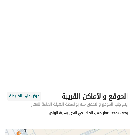
رقم المسؤول
0546668396
الموقع
المنطقة
منطقة الرياض
المدينة
الرياض
الحي
الندى
اسم الشارع
-
الرمز البريدي
13317
الموقع والأماكن القريبة
عرض على الخريطة
رقم المبنى
2337
يتم جلب الموقع والتحقق منه بواسطة الهيئة العامة للعقار
وصف موقع العقار حسب الصك:
حي الندى بمدينة الرياض .
الرقم الاضافي
7839
خط العرض
24.810608122580966