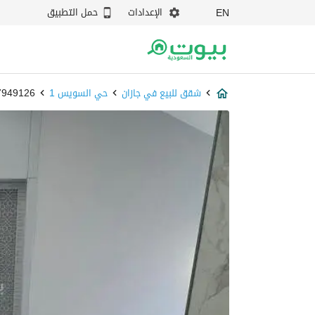
الإعدادات
حمل التطبيق
EN
شقق للبيع في جازان
حي السويس 1
87949126 - ب