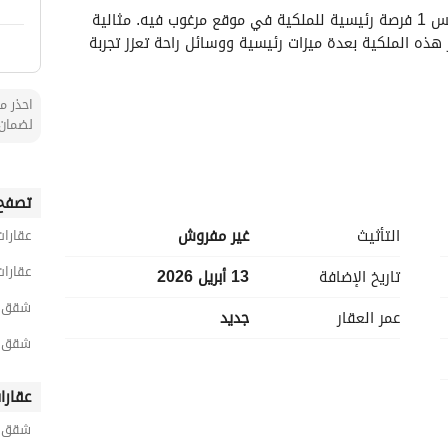
تقدم هذه الشقة المكونة من 6 غرف نوم في السويس 1 فرصة رئيسية للملكية في موقع مرغوب فيه. مثالية 
للعائلات التي تبحث عن مساحة معيشة واسعة، تتميز هذه الملكية بعدة ميزات رئيسية ووسائل راحة تعزز تجربة 
احذر من
لضمان 
تصفح 
التأثيث
غير مفروش
عقارات
. 
عقارات
تاريخ الإضافة
13 أبريل 2026
شقق 6 غرف نوم للبيع في جاز
عمر العقار
جديد
تقدم هذه الشقة راحة بالإضافة إلى بيئة معيشية عملية مع توفر جميع المرافق الضرورية. يتيح التصميم المرونة 
في تخصيص كل غرفة لتلبية احتياجات عائلتك، سواء كانت منطقة للعب الأطفال، أو مكتب في المنزل، أو أسرة 
شقق 6 غرف نوم للبيع في السويس
عقارا
تقدم منطقة السويس 1 من الخدمات المتنوعة، مما يجعل الحياة اليومية مريحة. بدءًا من مراكز التسوق إلى 
شقق ح
المدارس والحدائق الترفيهية، كل ما تحتاجه في متناول اليد. تُعرف المجتمع بالصداقة والأمان، مما يضيف إلى 