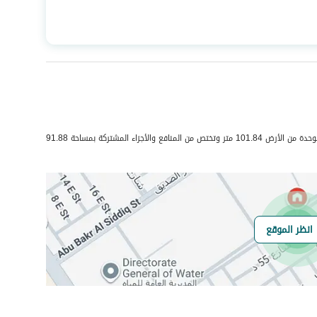
المساحة
220.84
عدد الغرف
6
صرف صحي
نعم
حي السويس 1 بمدينة جيزان مساحة الوحدة من الأرض 101.84 متر وتختص من المنافع والأجزاء المشتركة بمساحة 91.88
هل يوجد اي التزام
لا يوجد
انظر الموقع
على العقار ؟
مطابقة لكود البناء
Yes
السعودي