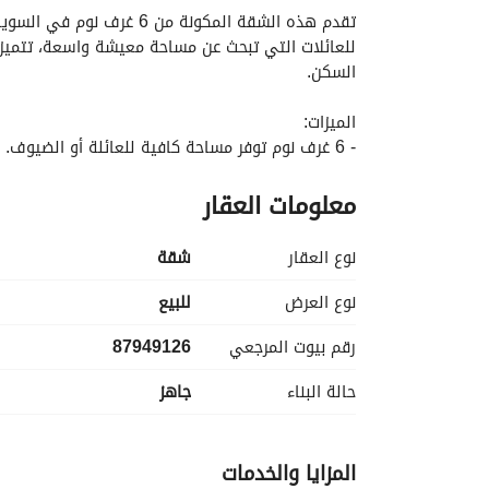
السكن. 
الميزات:
- 6 غرف نوم توفر مساحة كافية للعائلة أو الضيوف. 
- 3 حمامات لضمان الراحة للسكان والزوار. 
معلومات العقار
- تقع في منطقة السويس 1 التي تبحث عنها، والمعروفة بإمكانية الوصول إليها وإحساس المجتمع. 
- مزودة بوسائل الراحة الأساسية مثل:
- الكهرباء لتوفير الطاقة المستمرة. 
نوع العقار
شقة
- إمدادات المياه لضمان تدفق ثابت من المياه النظيفة
- نظام الصرف الصحي لإدارة النفايات بشكل فعال. 
نوع العرض
للبيع
رقم بيوت المرجعي
87949126
حالة البناء
جاهز
للضيوف. 
المزايا والخدمات