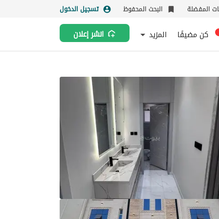
نات المفضلة
البحث المحفوظ
تسجيل الدخول
كن مضيفًا
المزيد
انشر إعلان