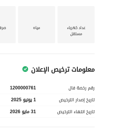
جاذبية هذا الحي. 
الشقة فرصة رائعة. اتصل بنا اليوم لتحديد موعد لمعا
عداد كهرباء
مياه
صرف
مستقل
معلومات ترخيص الإعلان
رقم رخصة
فال
1200000761
تاريخ إصدار
الترخيص
1 يونيو 2025
تاريخ انتهاء
الترخيص
31 مايو 2026
معلومات مسؤول الإعلان