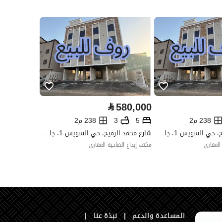
العقار مرهون
لا
العقار مقيد
لا
رقم الأرض
523
ملاحظات
-
⃁
580,000
238 م2
5
3
238 م2
شارع محمد الرميح، حي السويس 1، جازان
شارع محمد الرميح، حي السويس 1، جازان
العقاري
مكتب إبداع الضاحية العقاري
تفصيل
ارتدادات 1 ثم القطعة رقم 524
تفصيل
ارتدادات 1 ثم القطعة رقم 521
المساعدة والدعم
|
نبذة عنا
|