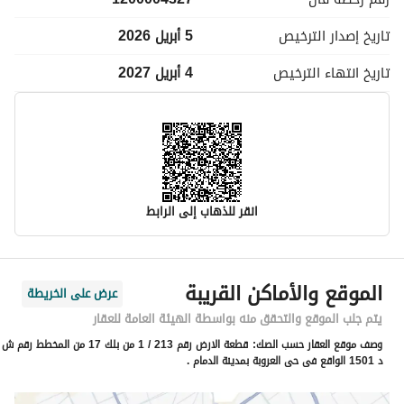
تاريخ إصدار
الترخيص
5 أبريل 2026
تاريخ انتهاء
الترخيص
4 أبريل 2027
انقر للذهاب إلى الرابط
معلومات مسؤول الإعلان
الموقع والأماكن القريبة
عرض على الخريطة
اسم المسؤول
فليح يحى جويعد العنزي
يتم جلب الموقع والتحقق منه بواسطة الهيئة العامة للعقار
وصف موقع العقار حسب الصك:
قطعة الارض رقم 213 / 1 من بلك 17 من المخطط رقم ش
رقم المسؤول
0561531555
د 1501 الواقع فى حى العروبة بمدينة الدمام .