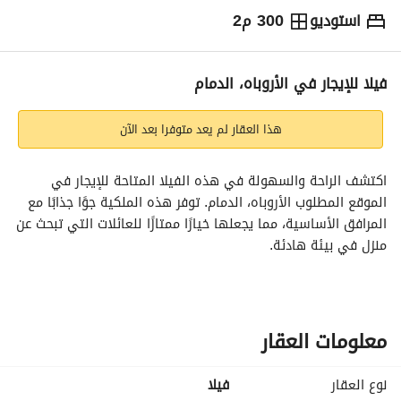
استوديو
300 م2
⃁
63,000
سنوياً
يص الإعلان
الاماكن القريبة
فيلا للإيجار في الأروباه، الدمام
هذا العقار لم يعد متوفرا بعد الآن
اكتشف الراحة والسهولة في هذه الفيلا المتاحة للإيجار في 
الموقع المطلوب الأروباه، الدمام. توفر هذه الملكية جوًا جذابًا مع 
المرافق الأساسية، مما يجعلها خيارًا ممتازًا للعائلات التي تبحث عن 
منزل في بيئة هادئة. 
المميزات:
- نوع الملكية: فيلا
- السعر الإيجاري: 63,000 ريال سعودي
معلومات العقار
- الموقع: الأروباه، الدمام
- عدد الغرف: غير محدد (يُعتبر استوديو)
نوع العقار
فیلا
- عدد الحمامات: 0