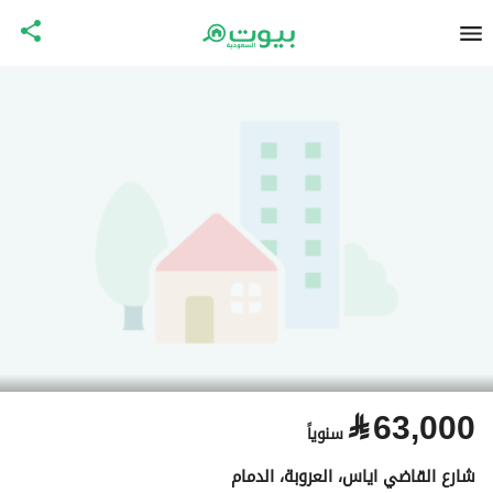
⃁
63,000
سنوياً
شارع القاضي اياس، العروبة، الدمام