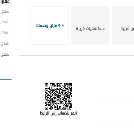
عقارا
شقق ح
شقق ح
+ 4 مزايا وخدمات
س قريبة
مستشفيات قريبة
شقق ح
شقق ح
شقق ح
رئيسية.
انقر للذهاب إلى الرابط