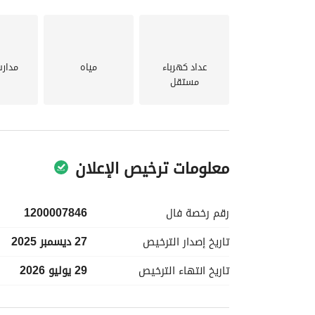
مدخلين
مجلس
صالة
مطبخ
عداد كهرباء
مياه
مدار
3 غرف نوم (واحدة ماستر)
مستقل
3 حمامات
غرفة غسيل
سطح كبير خاص بالوحدة
الموقع: الخبر – حي الحمراء (الشبيلي)
منطقة راقية وقريبة من الخدمات والأسواق والطرق ال
معلومات ترخيص الإعلان
رقم رخصة
فال
1200007846
تاريخ إصدار
الترخيص
27 ديسمبر 2025
تاريخ انتهاء
الترخيص
29 يوليو 2026
معلومات مسؤول الإعلان