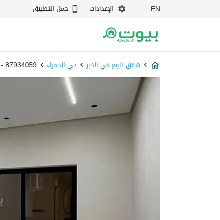
الإعدادات
حمل التطبيق
EN
شقق للبيع في الخبر
حي الحمراء
87934059 - بيوت