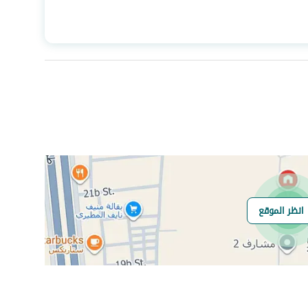
المساحة
144.94
عدد الغرف
3
صرف صحي
نعم
انظر الموقع
هل يوجد اي التزام
حر
على العقار ؟
مطابقة لكود البناء
-
السعودي