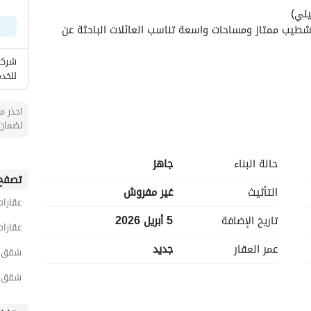
يلي)
فرصة سكنية راقية في واحد من أفضل أحياء الخبر، بتشطيب ممتاز ومساحات واسعة تناسب العائلات الباحثة عن 
شركة
للخدم
احذر من
لضمان 
حالة البناء
جاهز
تصفح 
التأثيث
غير مفروش
عقارات
تاريخ الإضافة
5 أبريل 2026
عقارات
عمر العقار
جديد
شقق 6 غرف نوم للبيع في الخ
شقق 6 غرف نوم للبيع في الحمر