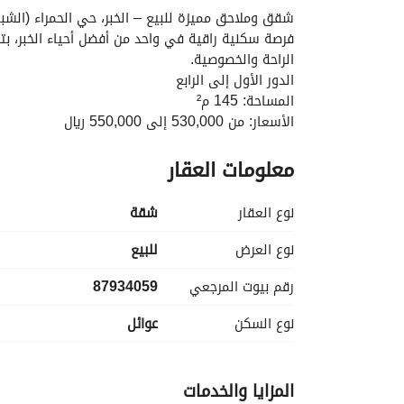
شقق وملاحق مميزة للبيع – الخبر، حي الحمراء (الشب
الراحة والخصوصية. 
الدور الأول إلى الرابع
المساحة: 145 م²
الأسعار: من 530,000 إلى 550,000 ريال
التقسيمات:
معلومات العقار
مدخلين
مجلس
صالة
نوع العقار
شقة
مطبخ
3 غرف نوم (إحداها ماستر)
نوع العرض
للبيع
حمامات
رقم بيوت المرجعي
87934059
غرفة غسيل
الملاحق (بنتهاوس)
نوع السكن
عوائل
المساحة: 160 م²
السعر: 600,000 ريال
المتوفر: 2 وحدات فقط
المزايا والخدمات
التقسيمات: