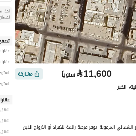
احذر من
لضمان 
تصفح 
عقارات
عقارات
⃁
11,600
استودي
سنوياً
مشاركة
استودي
ة، الخبر
عقارا
شقق ح
الأماكن القريبة
شقق ح
هذه الشقة الاستوديو متاحة للإيجار في منطقة الخبر الشمالي المرغوبة. توفر فرصة رائعة للأفراد أو الأزواج الذين 
شقق حي