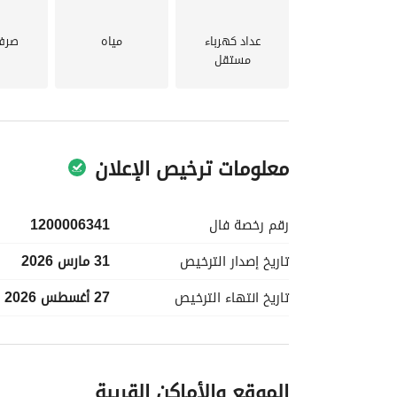
تأمين هذه الشقة الاستوديو.
عداد كهرباء
مياه
صرف
مستقل
معلومات ترخيص الإعلان
رقم رخصة
فال
1200006341
تاريخ إصدار
الترخيص
31 مارس 2026
تاريخ انتهاء
الترخيص
27 أغسطس 2026
معلومات مسؤول الإعلان
الموقع والأماكن القريبة