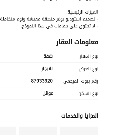
الميزات الرئيسية:
- تصميم استوديو يوفر منطقة معيشة ونوم متكاملة.
- لا تحتوي على حمامات في هذا النموذج. 
- الإيجار الشهري 11,600 ريال سعودي. 
معلومات العقار
- غير مفروشة، مما يتيح لك تخصيص المساحة الخاصة 
المرافق:
نوع العقار
شقة
- إمدادات الكهرباء لتلبية الاحتياجات دون انقطاع. 
- إمدادات المياه لضمان الوصول إلى الموارد الأساسية
نوع العرض
للايجار
- نظام صرف صحي قائم. 
رقم بيوت المرجعي
87933920
نوع السكن
عوائل
المتاجر المحلية والمطاعم والمناطق الترفيهية تبعد 
المزايا والخدمات
العيش في حي هادئ. 