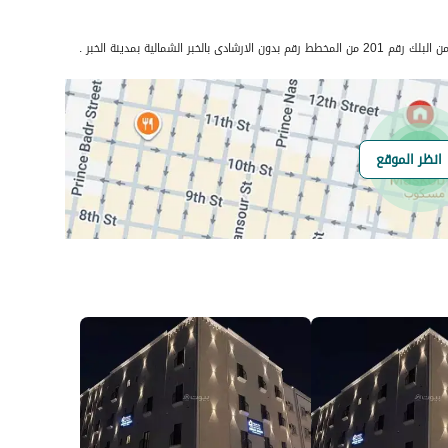
رقم المسؤول
0502007032
رقم المبنى
7150
انظر الموقع
الرقم الاضافي
3497
خط العرض
26.289411093303254
خط الطول
50.21705241170205
السعر
11600
المساحة
152.42