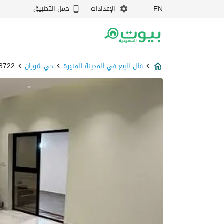
الإعدادات
حمل التطبيق
EN
فلل للبيع في المدينة المنورة
حي شوران
87933722