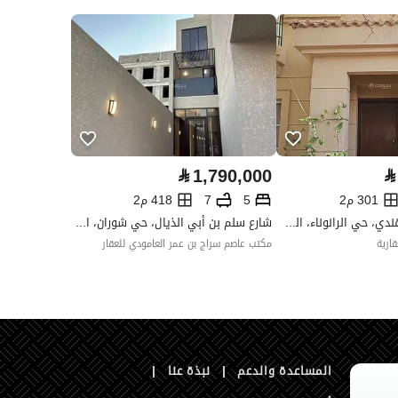
العقار مرهون
لا
العقار مقيد
لا
رقم الأرض
46 / 2
ملاحظات
-
ت التواصل الإجتماعي ،الإذاعة ،أخرى
⃁
1,790,000
⃁
301 م2
5
7
418 م2
شارع نصر السمرقندي، حي الرانوناء، المدينة المنورة
شارع سلم بن أبي الذيال، حي شوران، المدينة المنورة
ارية
مكتب عاصم سراج بن عمر العامودي للعقار
تفصيل
رقم 46 / 1 شارع الحارث بن جندب
تفصيل
الحارث بن جندب عرض 16 م
المساعدة والدعم
|
نبذة عنا
|