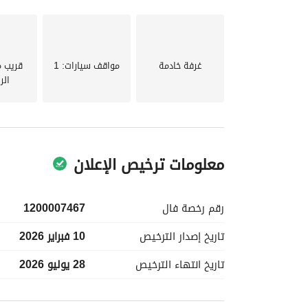
المدارس إلى مراكز التسوق، ستجد كل شيء على بعد 
غرفة خادمة
مواقف سيارات
: 1
قريب 
من المتاعب. استمتع بسكون منطقة سكنية بينما تظل ق
الر
المنورة. بفضل مساحاتها الواسعة، وموقعها المتميز
معلومات ترخيص الإعلان
من المعلومات.
رقم رخصة
فال
1200007467
تاريخ إصدار
الترخيص
10 فبراير 2026
تاريخ انتهاء
الترخيص
28 يوليو 2026
معلومات مسؤول الإعلان