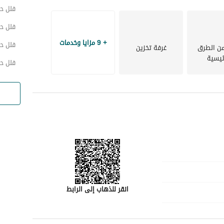
المجتمع المحيط بالفيلا غني بالمرافق والخدمات، مما يضمن أن كل ما تحتاجه للحياة اليومية في متناول اليد. من 
فلل ح
مسافة قصيرة بالسيارة. 
فلل حي
من حيث البنية التحتية، يتم ربط العقار بشكل جيد بالطرق الرئيسية ووسائل النقل العامة، مما يجعل التنقل خاليًا 
+ 9 مزايا وخدمات
فلل حي
من الطرق
غرفة تخزين
ريبًا من وسائل الراحة الحضرية. 
ئيسية
فلل ح
تعتبر هذه الفيلا استثمارًا مثاليًا للعائلات أو الأفراد الذين يتطلعون للاستقرار في منطقة مزدهرة مثل المدينة 
، وإمكانية تخصيصها، تبرز كفرصة مذهلة في سوق العقارات. 
لا تفوت الفرصة لجعل هذه الفيلا منزلك المثالي. اتصل بنا اليوم لتحديد موعد لمعاينة العقار أو للحصول على مزيد 
انقر للذهاب إلى الرابط