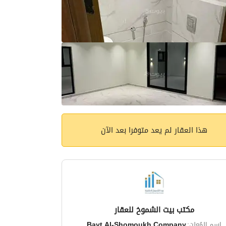
هذا العقار لم يعد متوفرا بعد الآن
مكتب بيت الشموخ للعقار
اسم المُعلن:
Bayt Al-Shomoukh Company