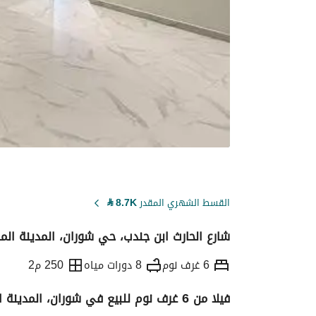
القسط الشهري المقدر
8.7K
⃁
شارع الحارث ابن جندب، حي شوران، المدينة المن
6 غرف نوم
8 دورات مياه
250 م2
فيلا من 6 غرف نوم للبيع في شوران، المدينة المنورة
التفاصيل
معلومات ترخيص الإعلان
حاسبة ا