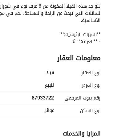
الأساسية. 
**الميزات الرئيسية:**
- **الغرف:** 6
- **الحمامات:** 8
معلومات العقار
- **مفروشة:** لا، مما يتيح لك تخصيص المساحة وفقً
- **المرافق تشمل:**
- الكهرباء
نوع العقار
فیلا
- إمداد المياه
- الصرف الصحي
نوع العرض
للبيع
رقم بيوت المرجعي
87933722
لأفراد العائلة أو الضيوف. تضمن الحمامات المتعددة 
نوع السكن
عوائل
أو شيئًا أكثر تقليدية، الخيار لك. 
المزايا والخدمات