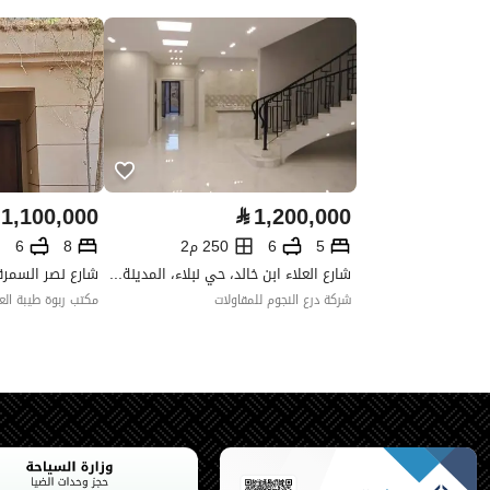
واجهة العقار
شرقية
حدود واطوال العقار
-
الضمانات والمدة
-
قنوات الاعلان
منصة مرخصة ،لوحة اعلانية ،منصا
1,100,000
⃁
1,200,000
حدود العقار/الملكية
5
6
250 م2
8
6
شارع العلاء ابن خالد، حي نبلاء، المدينة المنورة
الشمالي
شركة درع النجوم للمقاولات
مكتب ربوة طيبة العق
اسم
قطعة
طول
خمسة و عشرون متر
الشرقي
اسم
شارع