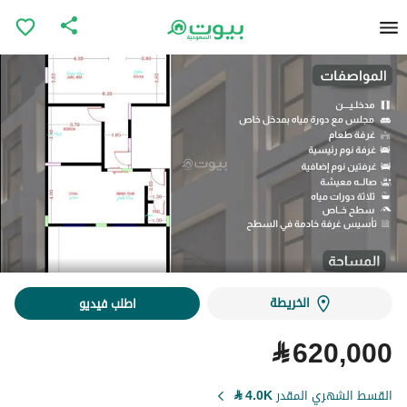
الخريطة
اطلب فيديو
⃁
620,000
القسط الشهري المقدر
4.0K
⃁