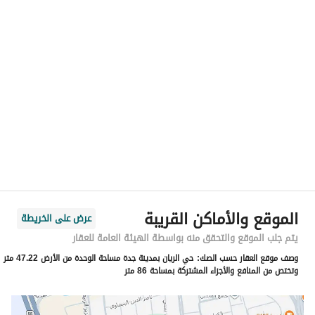
رقم المسؤول
0537448871
الموقع
المنطقة
منطقة مكة المكرمة
المدينة
جدة
الحي
الريان
اسم الشارع
الجوهره بنت ابن معمر
الرمز البريدي
00000
الموقع والأماكن القريبة
عرض على الخريطة
رقم المبنى
0000
يتم جلب الموقع والتحقق منه بواسطة الهيئة العامة للعقار
وصف موقع العقار حسب الصك:
حي الريان بمدينة جدة مساحة الوحدة من الأرض 47.22 متر
الرقم الاضافي
0000
وتختص من المنافع والأجزاء المشتركة بمساحة 86 متر
خط العرض
21.706402840260342