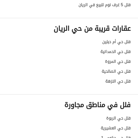
حدود واطوال العقار
-
فلل 5 غرف نوم للبيع في الريان
الضمانات والمدة
ضمانات تصل الى 25 سنة
عقارات قريبة من حي الريان
قنوات الاعلان
منصة مرخصة ،لوحة اعلانية ،منصات التواصل
فلل حي أم حبلين
هل يوجد اي التزام على
لايوجد
فلل حي الحمدانية
العقار ؟
فلل حي المروة
مطابقة لكود البناء
Yes
فلل حي الصالحية
السعودي
فلل حي النزهة
العقار مرهون
لا
فلل في مناطق مجاورة
العقار مقيد
لا
فلل حي الربوة
رقم الأرض
168
فلل حي العشيرية
ملاحظات
-
فلل حي حكومي1