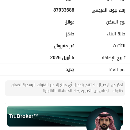
-تشطيبات ممتازة-اتحاد ملاك سنة مجاني - ضمانات تصل الى 25 
رقم بيوت المرجعي
87933688
سنة
-لمزيد من الاستفسارات التواصل مع الرقم في الأعلى
نوع السكن
عوائل
حالة البناء
جاهز
التأثيث
غير مفروش
تاريخ الإضافة
5 أبريل 2026
عمر العقار
جديد
احذر من الإحتيال، لا تقم بتحويل أي مبلغ إلا عبر القنوات الرسمية لضمان
حقوقك .الإعلان عن الغير يعرضك للمساءلة القانونية.
Tru
Broker
™