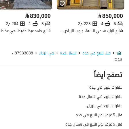
كهرباء
نعم
⃁
830,000
⃁
850,000
هاتف
نعم
5
4
223 م2
5
1
264 م2
شارع البليدة، حي الشفا، جنوب الرياض، الرياض
الياف ضوئية
نعم
تفاصيل اضافية
فلل للبيع في جدة
شمال جدة
حي الريان
87933688 -
بيوت
عمر العقار
جديد
تصفح أيضاً
عرض الشارع
16
عقارات للبيع في جدة
رقم المخطط
377 / ج / س
عقارات للبيع في شمال جدة
رقم صك الملكية
660002477784
عقارات للبيع في الريان
فلل 5 غرف نوم للبيع في جدة
واجهة العقار
جنوبية غربية
فلل 5 غرف نوم للبيع في شمال جدة