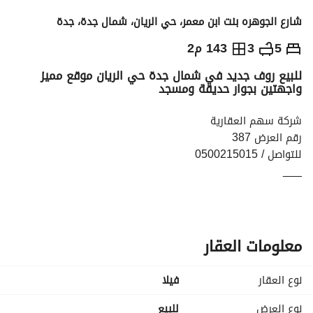
شارع الجوهره بنت ابن معمر، حي الريان، شمال جدة، جدة
620,000
⃁
5
3
143 م2
للبيع روف جديد في شمال جدة حي الريان موقع مميز
التفاصيل
معلومات ترخيص الإعلان
حاسبة التمويل
واجهتين بجوار حديقة ومسجد
شركة سهم العقارية
رقم العرض 387
للتواصل / 0500215015
___
للبيع روف جديد في شمال جدة حي الريان موقع مميز واجهتين 
بجوار حديقة ومسجد
المساحة: 205 متر مربع
السعر: 620,000
معلومات العقار
___
-خمسة غرف وثلاثة دورات مياه وصاله ومطبخ بالإضافة لغرفة 
نوع العقار
فیلا
سائق وسطح خاص
-موقف خاص - عداد مستقل - خزان مستقل - مدخلين
نوع العرض
للبيع