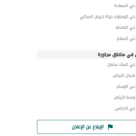
ي السعادة
ي كومباوند حياة خريص السكني
ي النهضة
ي السلام
في مناطق مجاورة
ي الملك سلمان
مال الرياض
ي الوسام
سط الرياض
ي الخزامى
الإبلاغ عن الإعلان