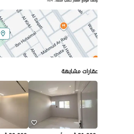
وصف موقع العقار حسب الصك:
N/A
الموقع
المنطقة
منطقة الرياض
المدينة
الرياض
الحي
النسيم الشرقي
اسم الشارع
ابن خلكان
عقارات مشابهة
الرمز البريدي
14241
تفاصيل العقار
نوع الإعلان
للإيجار
استخدام العقار
-
نوع العقار
شقق