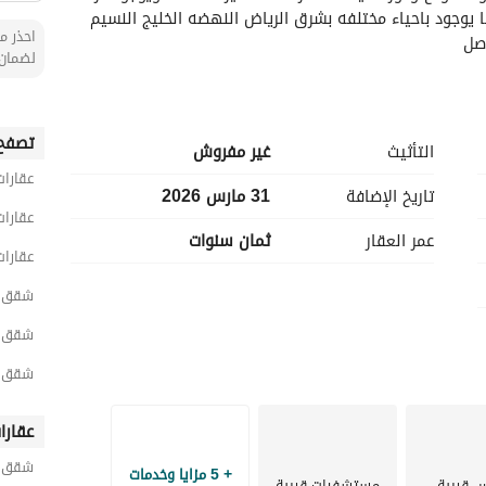
ومطبخ وحمام السعر 18000 دفعتين غير الخدمات كما يوجود باحياء مختلفه بشرق الرياض النهضه الخليج النسيم 
احذر من
صل
لضمان 
تصفح 
التأثيث
غير مفروش
عقارات
تاريخ الإضافة
31 مارس 2026
عقارات
عمر العقار
ثمان سنوات
عقارات
شقق 1 غرفة نوم للايجار في الري
شقق 1 غرفة نوم للايجار في شرق الر
شقق 1 غرفة نوم للايجار في النسيم الش
عقارا
شقق ح
+ 5 مزايا وخدمات
س قريبة
مستشفيات قريبة