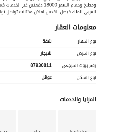
الغربي الملك فيصل القدس اماكن مختلفه تواصل توا
معلومات العقار
نوع العقار
شقة
نوع العرض
للايجار
رقم بيوت المرجعي
87930811
نوع السكن
عوائل
المزايا والخدمات
عداد كهرباء
مياه
مدار