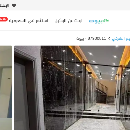
الإعلا
ابحث عن الوكيل
استثمر في السعودية
جديد
يم الشرقي
87930811 - بيوت