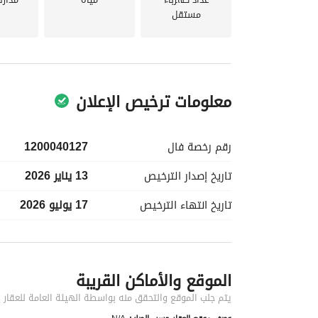
مستقل
معلومات ترخيص الإعلان
رقم رخصة
فال
1200040127
تاريخ إصدار
الترخيص
13 يناير 2026
تاريخ انتهاء
الترخيص
17 يوليو 2026
معلومات مسؤول الإعلان
الموقع والأماكن القريبة
اسم المسؤول
زياد ثابت جودالله المطيري
يتم جلب الموقع والتحقق منه بواسطة الهيئة العامة للعقار