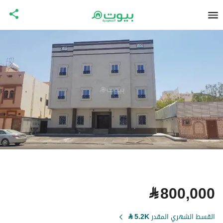
⃁
800,000
القسط الشهري المقدر
5.2K
⃁