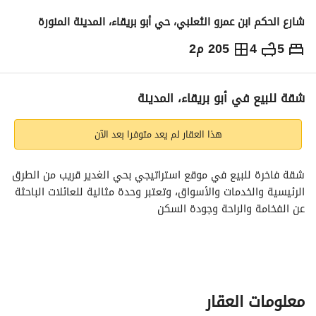
شارع الحكم ابن عمرو الثعلبي، حي أبو بريقاء، المدينة المنورة
5
4
205 م2
800,000
⃁
التفاصيل
معلومات ترخيص الإعلان
حاسبة التمويل
شقة للبيع في أبو بريقاء، المدينة
هذا العقار لم يعد متوفرا بعد الآن
شقة فاخرة للبيع في موقع استراتيجي بحي الغدير قريب من الطرق 
الرئيسية والخدمات والأسواق، وتعتبر وحدة مثالية للعائلات الباحثة 
عن الفخامة والراحة وجودة السكن
مكونة من صالون استقبال وصالون طعام وصالة معيشة وغرفة نوم 
رئيسية بدورة مياه خاص وغرفة نوم إضافية وحمام ضيوف وحمام 
معيشة ومطبخ رئيسي وغرفة خزين بالمطبخ وغرفة غسيل وغرفة 
خادمة بحمام خاص وغرفة سائق بحمام خاص في البدروم وموقف 
معلومات العقار
سيارة خاص