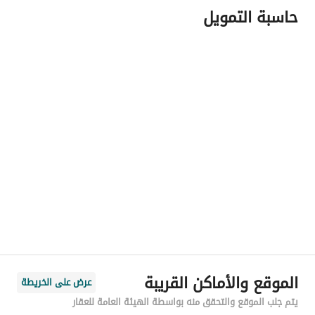
حاسبة التمويل
اسم المسؤول
نهله عادل ابراهيم نافع
رقم المسؤول
542070174
الموقع
المنطقة
منطقة المدينة المنورة
المدينة
المدينة المنورة
الحي
أبو بريقاء
اسم الشارع
الحكم ابن عمرو الثعلبي
الرمز البريدي
42393
الموقع والأماكن القريبة
عرض على الخريطة
رقم المبنى
5413
يتم جلب الموقع والتحقق منه بواسطة الهيئة العامة للعقار