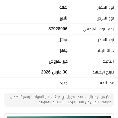
نوع العقار
شقة
المواصفات والتشطيبات تشمل أرضيات رخام فاخر نخب درجة أولى 
للمجالس ومدخل الضيوف وأرضيات بورسلان فاخر نخب أول لباقي 
نوع العرض
للبيع
الوحدة وأسقف جبسية فنية بتصاميم عصرية مع إضاءات LED 
رقم بيوت المرجعي
87928906
مخفية وتمديدات كهربائية مؤرضة بالكامل بأسلاك نحاس عالية 
الجودة وأعمال سباكة باستخدام أنابيب بلاستيك حار وبارد بمواصفات 
نوع السكن
عوائل
ممتازة وجميع الإكسسوارات الكهربائية والصحية من أفضل الأنواع 
المضمونة
حالة البناء
جاهز
التأثيث
غير مفروش
تاريخ الإضافة
30 مارس 2026
عمر العقار
جديد
احذر من الإحتيال، لا تقم بتحويل أي مبلغ إلا عبر القنوات الرسمية لضمان
حقوقك .الإعلان عن الغير يعرضك للمساءلة القانونية.