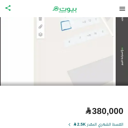
⃁
380,000
القسط الشهري المقدر
2.5K
⃁