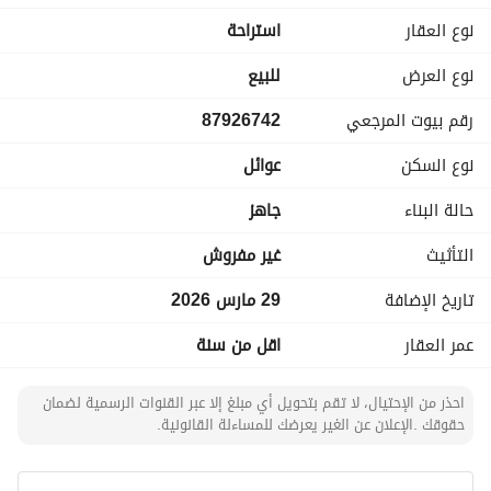
ترخيص الاعلان
نوع العقار
استراحة
7200852827
رخصة فال
نوع العرض
للبيع
1200012493
رقم بيوت المرجعي
87926742
الرجيعي للعقارات
0547544999
نوع السكن
عوائل
حالة البناء
جاهز
موقع الشالية
https://maps. app. goo. gl/tQAQkWqiPY7ABu1W8?g_st=ic
التأثيث
غير مفروش
تاريخ الإضافة
29 مارس 2026
عمر العقار
اقل من سنة
احذر من الإحتيال، لا تقم بتحويل أي مبلغ إلا عبر القنوات الرسمية لضمان
حقوقك .الإعلان عن الغير يعرضك للمساءلة القانونية.