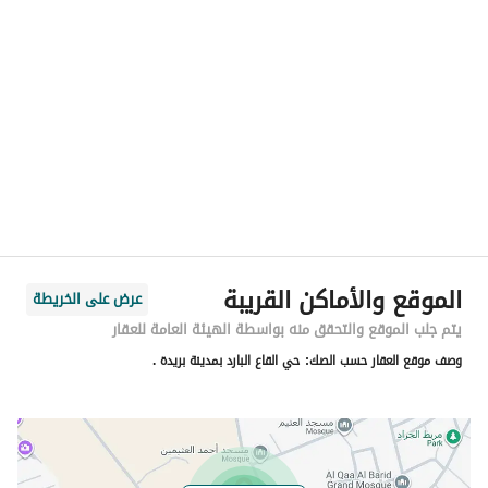
الموقع
المنطقة
منطقة القصيم
المدينة
بريدة منطقة القصيم
الحي
القاع البارد
اسم الشارع
القاع البارد 172
الرمز البريدي
52364
الموقع والأماكن القريبة
عرض على الخريطة
رقم المبنى
0000
يتم جلب الموقع والتحقق منه بواسطة الهيئة العامة للعقار
وصف موقع العقار حسب الصك:
حي القاع البارد بمدينة بريدة .
الرقم الاضافي
0000
خط العرض
26.346386726860974
خط الطول
44.02406636112793