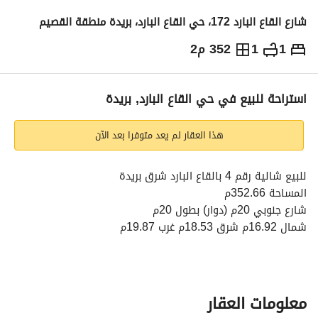
شارع القاع البارد 172، حي القاع البارد، بريدة منطقة القصيم
1
1
352 م2
380,000
⃁
التفاصيل
معلومات ترخيص الإعلان
حاسبة التمويل
استراحة للبيع في حي القاع البارد, بريدة
هذا العقار لم يعد متوفرا بعد الآن
للبيع شالية رقم 4 بالقاع البارد شرق بريدة
المساحة 352.66م
شارع جنوبي 20م (دوار) بطول 20م
شمال 16.92م شرق 18.53م غرب 19.87م
يتكون من صالة ومطبخ وغرفة نوم
يقبل البنك
البيع بـ 335 ألف شامل الأثاث
معلومات العقار