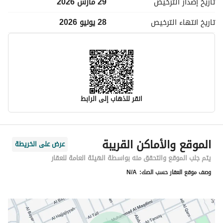
تاريخ إصدار
الترخيص
29 مارس 2026
تاريخ انتهاء
الترخيص
28 يونيو 2026
انقر للذهاب إلى الرابط
معلومات مسؤول الإعلان
الموقع والأماكن القريبة
عرض على الخريطة
اسم المسؤول
عبدالله علي عبدالرحمن الخريف
يتم جلب الموقع والتحقق منه بواسطة الهيئة العامة للعقار
وصف موقع العقار حسب الصك:
N/A
رقم المسؤول
0594999938
الموقع