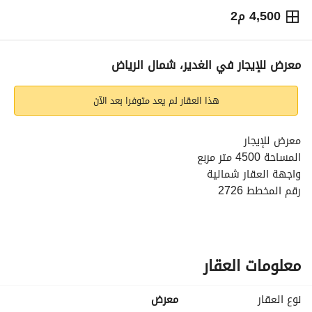
4,500 م2
⃁
986,908
سنوياً
يص الإعلان
الاماكن القريبة
معرض للإيجار في الغدير، شمال الرياض
هذا العقار لم يعد متوفرا بعد الآن
معرض للإيجار
المساحة 4500 متر مربع
واجهة العقار شمالية
رقم المخطط 2726
عرض الشارع 60 متر
عمر العقار 9 سنوات
معلومات العقار
نوع العقار
معرض