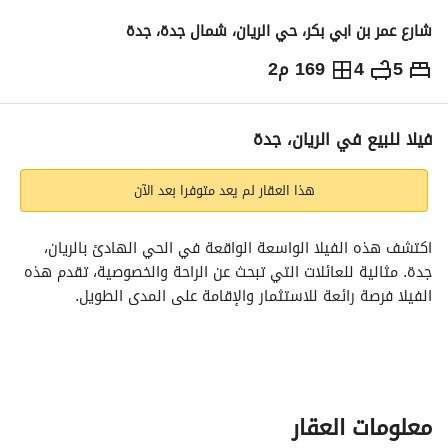
شارع عمر بن ابي بكر، حي الريان، شمال جدة، جدة
5
4
169 م2
780,000
⃁
التفاصيل
معلومات ترخيص الإعلان
حاسبة التمويل
فيلا للبيع في الريان، جدة
هذا العقار لم يعد متوفرا بعد الآن
اكتشف هذه الفيلا الواسعة الواقعة في الحي الهادئ بالريان، 
جدة. مثالية للعائلات التي تبحث عن الراحة والخصوصية، تقدم هذه 
الفيلا فرصة رائعة للاستثمار والإقامة على المدى الطويل. 
المميزات الرئيسية:
- نوع العقار: فيلا
- السعر: 780,000 ريال سعودي
- عدد الحمامات: 0
معلومات العقار
- الغرف: تصميم استوديو (بدون غرف نوم)