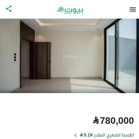
⃁
780,000
القسط الشهري المقدر
5.1K
⃁