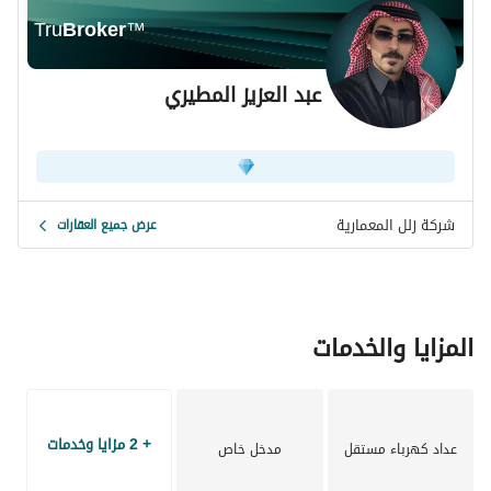
اعتبر هذه الفيلا لخططك الطويلة الأمد واستثمر في عقار ليس 
Tru
Broker
™
مجرد منزل، بل أيضًا أصل ثمين.
عبد العزيز المطيري
شركة زلل المعمارية
عرض جميع العقارات
المزايا والخدمات
+ 2 مزايا وخدمات
عداد كهرباء مستقل
مدخل خاص