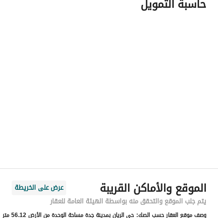
حاسبة التمويل
اسم المسؤول
عبدالعزيز سعد عائد المطيري
رقم المسؤول
0549970817
الموقع
المنطقة
منطقة مكة المكرمة
المدينة
جدة
الحي
الريان
اسم الشارع
عمر بن ابي بكر
الرمز البريدي
23643
الموقع والأماكن القريبة
عرض على الخريطة
رقم المبنى
8057
يتم جلب الموقع والتحقق منه بواسطة الهيئة العامة للعقار
وصف موقع العقار حسب الصك:
حي الريان بمدينة جدة مساحة الوحدة من الأرض 56.12 متر