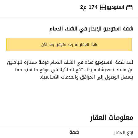
استوديو
174 م2
⃁
40,000
سنوياً
يص الإعلان
الاماكن القريبة
شقة استوديو للإيجار في الشلا، الدمام
هذا العقار لم يعد متوفرا بعد الآن
تُعد شقة الاستوديو هذه في الشلا، الدمام فرصة ممتازة للباحثين 
عن مساحة معيشة مريحة. تقع الملكية في موقع مناسب، مما 
يسهل الوصول إلى المرافق والخدمات الأساسية. 
الميزات الرئيسية:
- غير مفروشة، مما يتيح لك الحرية في تخصيص المساحة وفقًا 
لذوقك. 
- تُقدم المرافق الأساسية، بما في ذلك الكهرباء، و إمدادات المياه، 
معلومات العقار
و الصرف الصحي، مما يضمن تجربة معيشة خالية من المتاعب. 
- تقع في حي مُنشأ بشكل جيد مع سهولة الوصول إلى المتاجر 
نوع العقار
شقة
والمطاعم ووسائل النقل العامة. 