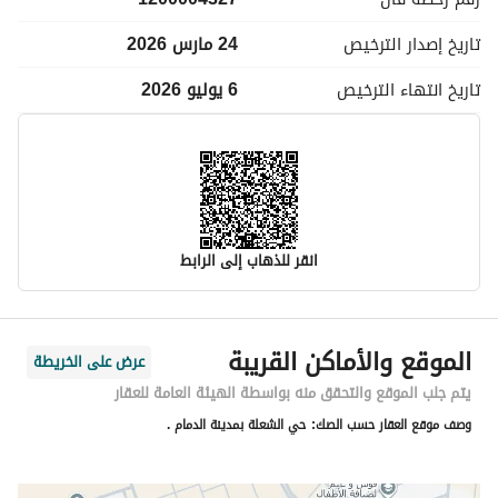
تاريخ إصدار
الترخيص
24 مارس 2026
تاريخ انتهاء
الترخيص
6 يوليو 2026
انقر للذهاب إلى الرابط
معلومات مسؤول الإعلان
الموقع والأماكن القريبة
عرض على الخريطة
اسم المسؤول
فليح يحى جويعد العنزي
يتم جلب الموقع والتحقق منه بواسطة الهيئة العامة للعقار
وصف موقع العقار حسب الصك:
حي الشعلة بمدينة الدمام .
رقم المسؤول
0561531555