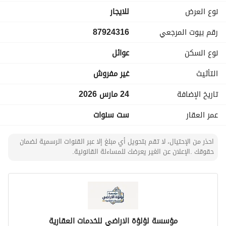
- الشقة مثالية للأفراد أو الأزواج الذين يبحثون عن مساحة معيشة 
نوع العرض
للايجار
بسيطة لكنها عملية. 
رقم بيوت المرجعي
87924316
هذه الشقة مثالية للذين يقدّرون الراحة وسهولة الوصول. لا تفوت 
نوع السكن
عوائل
الفرصة لجعلها منزلك الجديد. اتصل بنا اليوم لمزيد من المعلومات 
أو لتحديد موعد لزيارة. تصرف الآن واحجز مكانك في الشلا، مجتمع 
التأثيث
غير مفروش
نابض بالحياة في الدمام.
تاريخ الإضافة
24 مارس 2026
عمر العقار
ست سنوات
احذر من الإحتيال، لا تقم بتحويل أي مبلغ إلا عبر القنوات الرسمية لضمان
حقوقك .الإعلان عن الغير يعرضك للمساءلة القانونية.
مؤسسة لؤلؤة الاراضي للخدمات العقارية