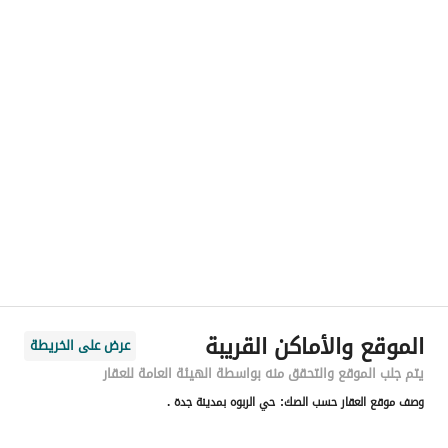
رقم المسؤول
-
الموقع
المنطقة
منطقة مكة المكرمة
المدينة
جدة
الحي
الربوة
اسم الشارع
عاصم ابن قيس
الرمز البريدي
23533
الموقع والأماكن القريبة
عرض على الخريطة
رقم المبنى
7646
يتم جلب الموقع والتحقق منه بواسطة الهيئة العامة للعقار
وصف موقع العقار حسب الصك:
حي الربوه بمدينة جدة .
الرقم الاضافي
3998