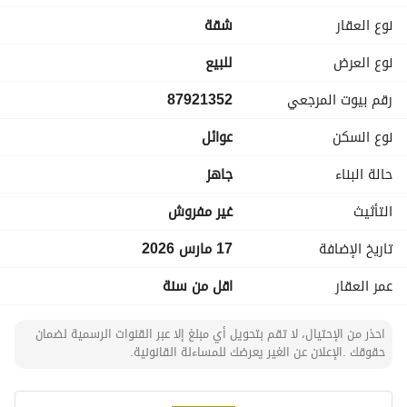
المساحة:
نوع العقار
شقة
120 متر مربع. 
السعر:
نوع العرض
للبيع
439,000 ريال سعودي فقط. 
رقم بيوت المرجعي
87921352
الخيار الثاني: شقة 3 غرف (واجهة خلفية)
نوع السكن
عوائل
المساحة:
101 متر مربع. 
حالة البناء
جاهز
السعر:
369,000 ريال سعودي فقط. 
التأثيث
غير مفروش
لماذا هذا المشروع؟
تاريخ الإضافة
17 مارس 2026
أسعار استثنائية في مرحلة ما قبل التنفيذ. 
فرصة استثمارية بنظام الدفع النقدي (كاش). 
عمر العقار
اقل من سنة
موقع حيوي وتصميم يلبي احتياجات السوق.
احذر من الإحتيال، لا تقم بتحويل أي مبلغ إلا عبر القنوات الرسمية لضمان
حقوقك .الإعلان عن الغير يعرضك للمساءلة القانونية.