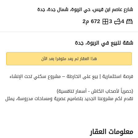
شارع عاصم ابن قيس، حي الربوة، شمال جدة، جدة
4
3
672 م2
439,000
⃁
التفاصيل
معلومات ترخيص الإعلان
حاسبة التمويل
شقة للبيع في الربوة، جدة
هذا العقار لم يعد متوفرا بعد الآن
فرصة استثمارية | بيع على الخارطة – مشروع سكني تحت الإنشاء
(حصرياً لأصحاب الكاش - أسعار تنافسية)
نقدم لكم مشروعنا الجديد بتصاميم عصرية ومساحات مدروسة، يمثل 
الخيار الأمثل للمستثمرين الباحثين عن عوائد مجدية في سوق 
العقار. 
الوحدات المتاحة:
معلومات العقار
الخيار الأول: شقة 4 غرف (واجهة أمامية)