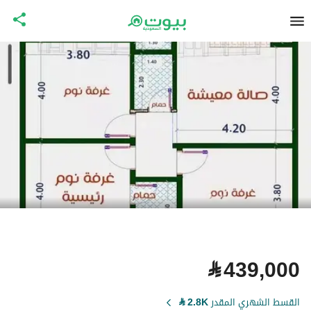
⃁
439,000
القسط الشهري المقدر
2.8K
⃁