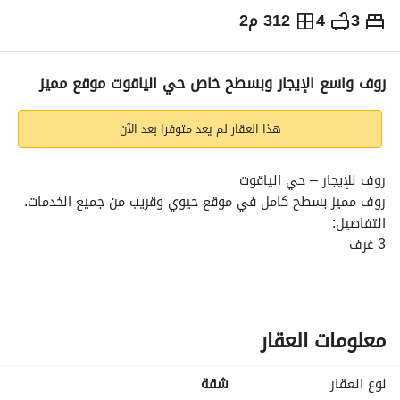
3
4
312 م2
⃁
35,000
سنوياً
يص الإعلان
الاماكن القريبة
روف واسع الإيجار وبسطح خاص حي الياقوت موقع مميز
هذا العقار لم يعد متوفرا بعد الآن
روف للإيجار – حي الياقوت
روف مميز بسطح كامل في موقع حيوي وقريب من جميع الخدمات. 
التفاصيل:
3 غرف
صالة
4 دورات مياه
سطح خاص وكامل
دورة مياه مع مغسلة خارجية في السطح
معلومات العقار
مدخلين
المميزات:
نوع العقار
شقة
الدور الثالث