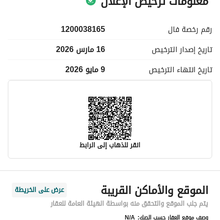
معلومات ترخيص الإعلان
رقم رخصة
فال
1200038165
تاريخ إصدار
الترخيص
16 مارس 2026
تاريخ انتهاء
الترخيص
9 مايو 2026
انقر للذهاب إلى الرابط
معلومات مسؤول الإعلان
الموقع والأماكن القريبة
عرض على الخريطة
اسم المسؤول
عبدالله فيصل سويد العجمي
يتم جلب الموقع والتحقق منه بواسطة الهيئة العامة للعقار
وصف موقع العقار حسب الصك:
N/A