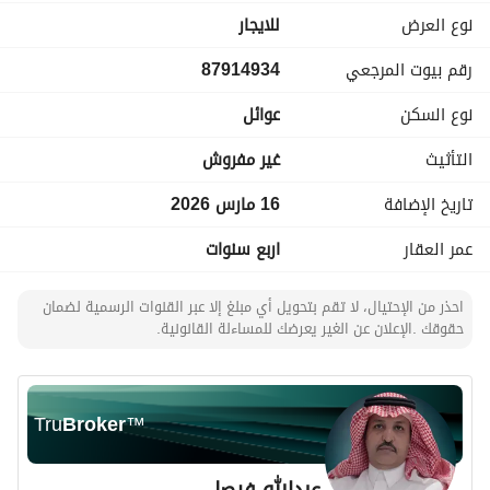
مصعد
نوع العرض
للايجار
مدخل خاص
رقم بيوت المرجعي
87914934
عداد كهرباء مستقل
شبكة المياه واصلة
نوع السكن
عوائل
الموقع:
شارع عبدالمجيد – خلف مصرف الراجحي
التأثيث
غير مفروش
قريب من الخدمات والسوبرماركت
تاريخ الإضافة
16 مارس 2026
عمر العقار
اربع سنوات
احذر من الإحتيال، لا تقم بتحويل أي مبلغ إلا عبر القنوات الرسمية لضمان
حقوقك .الإعلان عن الغير يعرضك للمساءلة القانونية.
Tru
Broker
™
عبدالله فيصل