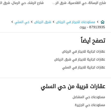
استخدام العقار
-
شارع البسالة، حي القادسية، شرق الرياض، الرياض
نوع العقار
مستودعات
مستودعات للايجار في الرياض
شرق الرياض
حي السلي
السعر
526680
87913935 - بيوت
المساحة
2394
تصفح أيضاً
عدد الغرف
-
عقارات تجارية للايجار في الرياض
عقارات تجارية للايجار في شرق الرياض
خدمات العقار
عقارات تجارية للايجار في السلي
كهرباء
نعم
عقارات قريبة من حي السلي
صرف صحي
نعم
مستودعات حي المشاعل
هاتف
نعم
مستودعات حي الجزيرة