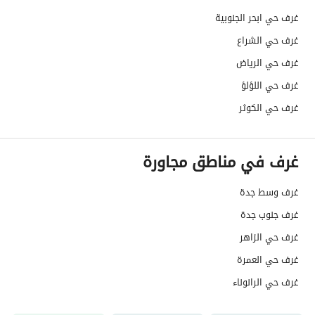
تفاصيل اضافية
غرف حي ابحر الجنوبية
عمر العقار
جديد
غرف حي الشراع
غرف حي الرياض
عرض الشارع
0
غرف حي اللؤلؤ
رقم المخطط
249 / ج / س
غرف حي الكوثر
رقم صك الملكية
320217009824
غرف في مناطق مجاورة
واجهة العقار
-
غرف وسط جدة
حدود واطوال العقار
-
غرف جنوب جدة
الضمانات والمدة
-
غرف حي الزاهر
قنوات الاعلان
منصة مرخصة ،لوحة اعلانية ،منصات التواصل
غرف حي العمرة
غرف حي الرانوناء
هل يوجد اي التزام على
لايوجد
العقار ؟