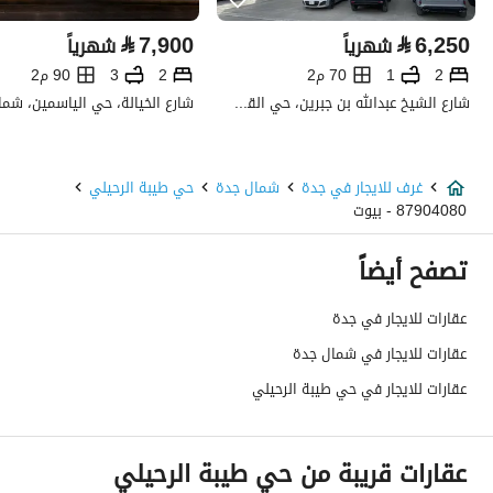
⃁
7,900
⃁
6,250
شهرياً
شهرياً
نوع الإعلان
للإيجار
2
1
70 م2
2
3
90 م2
استخدام العقار
-
شارع الشيخ عبدالله بن جبرين، حي القيروان، شمال الرياض، الرياض
نوع العقار
غرفة
غرف للايجار في جدة
شمال جدة
حي طيبة الرحيلي
السعر
18000
87904080 - بيوت
المساحة
1200
تصفح أيضاً
عدد الغرف
-
عقارات للايجار في جدة
عقارات للايجار في شمال جدة
خدمات العقار
عقارات للايجار في حي طيبة الرحيلي
كهرباء
نعم
عقارات قريبة من حي طيبة الرحيلي