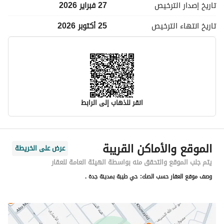
تاريخ إصدار
الترخيص
27 فبراير 2026
تاريخ انتهاء
الترخيص
25 أكتوبر 2026
انقر للذهاب إلى الرابط
معلومات مسؤول الإعلان
الموقع والأماكن القريبة
عرض على الخريطة
اسم المسؤول
مصعب حبيب الله محمد رحيم التركستاني
يتم جلب الموقع والتحقق منه بواسطة الهيئة العامة للعقار
وصف موقع العقار حسب الصك:
حي طيبة بمدينة جدة .
رقم المسؤول
0544423530
الموقع