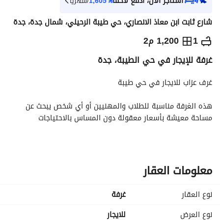
استأجر الآن، ادفع لاحقاً
⃁
1,605
/شهرياً
شارع ثابت ابن معاذ الانصاري، حي طيبة الرحيلي، شمال جدة، جدة
⃁
18,000
سنوياً
1
1,200 م2
غرفة للإيجار في حي الطيبة، جدة
يص الإعلان
الاماكن القريبة
غرف عزاب للايجار في حي طيبة
هذه الغرفة مناسبة للطلاب والمهنيين أو أي شخص يبحث عن 
مساحة معيشة بأسعار معقولة دون المساس بالاحتياجات 
الأساسية. استمتع بهدوء حي طيبة مع سهولة الوصول إلى 
وسائل النقل العامة والطرق الرئيسية في جدة
معلومات العقار
متوفر 8 غرف بمكيفات راكبة
- غرف بدورة مياة مستقلة
نوع العقار
غرفة
- غرف بدورة مياة مشتركة
نوع العرض
للايجار