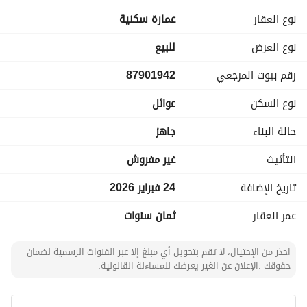
نوع العقار
عمارة سكنية
نوع العرض
للبيع
رقم بيوت المرجعي
87901942
نوع السكن
عوائل
حالة البناء
جاهز
التأثيث
غير مفروش
تاريخ الإضافة
24 فبراير 2026
عمر العقار
ثمان سنوات
احذر من الإحتيال، لا تقم بتحويل أي مبلغ إلا عبر القنوات الرسمية لضمان
حقوقك .الإعلان عن الغير يعرضك للمساءلة القانونية.