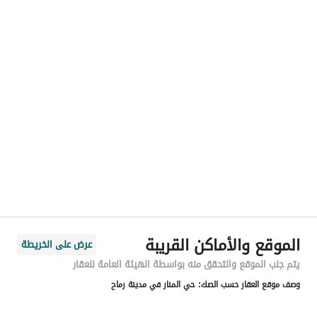
رقم المسؤول
0506276092
الموقع
المنطقة
منطقة الرياض
المدينة
رماح
الحي
المنار
اسم الشارع
المنار 63
الرمز البريدي
15852
الموقع والأماكن القريبة
عرض على الخريطة
رقم المبنى
3581
يتم جلب الموقع والتحقق منه بواسطة الهيئة العامة للعقار
وصف موقع العقار حسب الصك:
حي المنار في مدينة رماح
الرقم الاضافي
8549