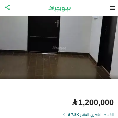
⃁
1,200,000
القسط الشهري المقدر
7.8K
⃁