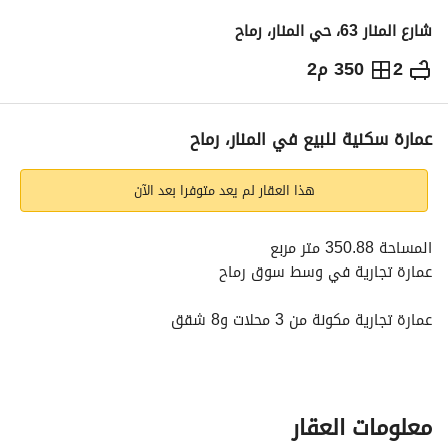
شارع المنار 63، حي المنار، رماح
2
350 م2
1,200,000
⃁
التفاصيل
معلومات ترخيص الإعلان
حاسبة التمويل
عمارة سكنية للبيع في المنار، رماح
هذا العقار لم يعد متوفرا بعد الآن
المساحة 350.88 متر مربع
عمارة تجارية في وسط سوق رماح
عمارة تجارية مكونة من 3 محلات و8 شقق
مؤجرة بالكامل بمبلغ 105 ألاف ريال
معلومات العقار