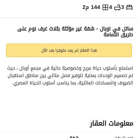
3
4
144 م2
⃁
115,000
سنوياً
يص الإعلان
الاماكن القريبة
ساتل في اوبال - شقة غير مؤثثة بثلاث غرف نوم على
طريق الثمامة
هذا العقار لم يعد متوفرا بعد الآن
استمتع بأسلوب حياة مريح وخصوصية عالية في مجمع أوبال ، حيث 
تم تصميم الوحدات بعناية لتوفير فصل مثالي بين مناطق استقبال 
الضيوف والمساحات العائلية، بما يناسب أسلوب الحياة العصري. 
تفاصيل الوحدة : 3 غرف نوم (منها غرفة ماستر) 4 دورات مياه , 
غرفة خادمة وبلكونة خاصة
المرافق: مسبح , ساونا وغرفة بخار , صالات رياضية منفصلة للرجال 
معلومات العقار
والنساء, ممشى, مصلى , مواقف خاصة ومواقف في القبو و نظام 
كاميرات مراقبة (CCTV)