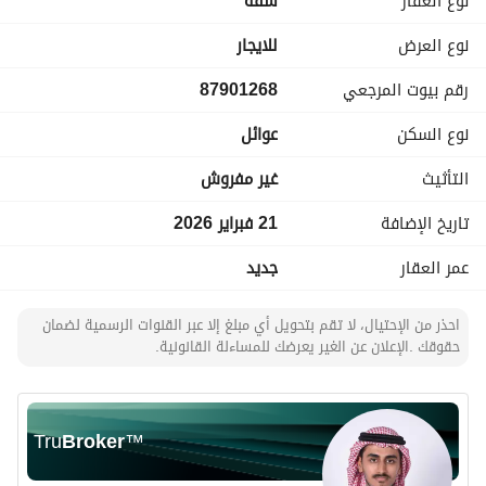
نوع العقار
شقة
الخدمات:
نوع العرض
للايجار
رقم بيوت المرجعي
87901268
أمن على مدار الساعة
صيانة احترافية
نوع السكن
عوائل
مميزات الموقع:
التأثيث
غير مفروش
10 دقائق من المطار
تاريخ الإضافة
21 فبراير 2026
15 دقيقة إلى بوابة الأعمال (Business Gate)
عمر العقار
جديد
10 دقائق إلى سوليتير مول
مجمع أوبال . . . امتداد هادئ لمنزلك
احذر من الإحتيال، لا تقم بتحويل أي مبلغ إلا عبر القنوات الرسمية لضمان
حقوقك .الإعلان عن الغير يعرضك للمساءلة القانونية.
تواصل معنا اليوم لحجز موعد للزيارة الخاصة مع فريق ساتل
(خيارات دفع مرنة تصل إلى 4 دفعات)
Tru
Broker
™