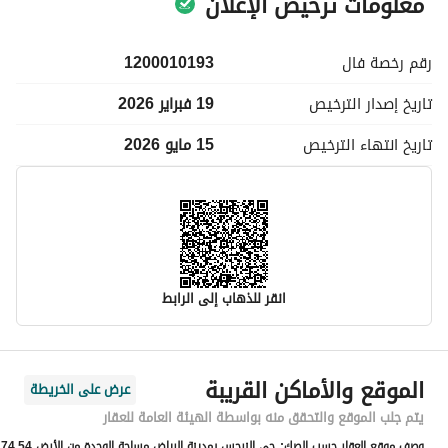
معلومات ترخيص الإعلان
رقم رخصة
فال
1200010193
تاريخ إصدار
الترخيص
19 فبراير 2026
تاريخ انتهاء
الترخيص
15 مايو 2026
انقر للذهاب إلى الرابط
معلومات مسؤول الإعلان
الموقع والأماكن القريبة
عرض على الخريطة
اسم المسؤول
منصور مشبب عايض الشهراني
يتم جلب الموقع والتحقق منه بواسطة الهيئة العامة للعقار
وصف موقع العقار حسب الصك:
حي النرجس بمدينة الرياض مساحة الوحدة من الأرض 74.54