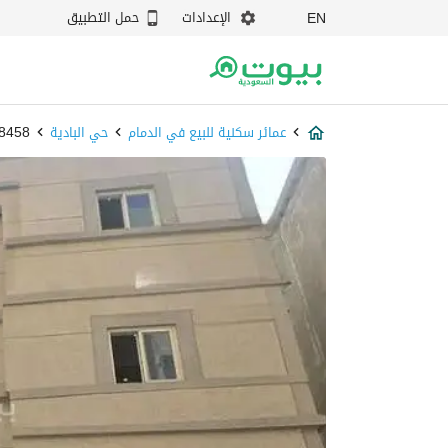
الإعدادات
حمل التطبيق
EN
عمائر سكنية للبيع في الدمام
حي البادية
87898458