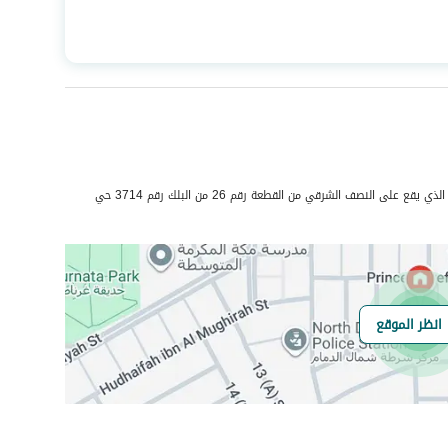
المساحة
163.07
عدد الغرف
8
حي البادية بمدينة الدمام . كامل العقار الذي يقع على النصف الشرقي من القطعة رقم 26 من البلك رقم 3714 حي
الياف ضوئية
نعم
انظر الموقع
هل يوجد اي التزام
لالا
على العقار ؟
مطابقة لكود البناء
-