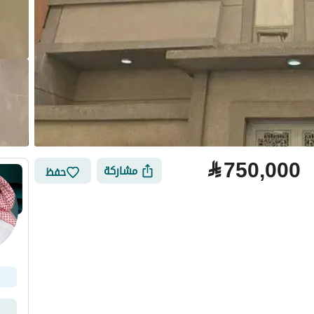
⃁
750,000
مشاركة
حفظ
لتمويل
الموقع والأماكن القريبة