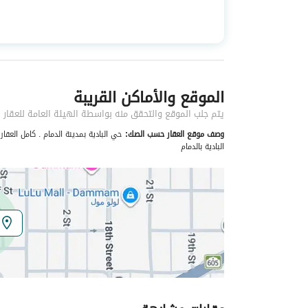
استخدام العقار
-
نوع العقار
عمائر سكنية
الموقع والأماكن القريبة
خدمات العقار
يتم جلب الموقع والتحقق منه بواسطة الهيئة العامة للعقار
صرف صحي
نعم
وصف موقع العقار حسب الصك:
البادية بالدمام
هاتف
نعم
تفاصيل اضافية
عمر العقار
اكثر من عشر سنوات
عرض الشارع
15
رقم المخطط
-