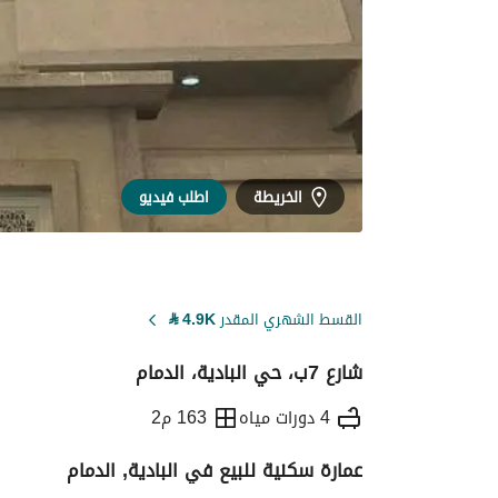
الخريطة
اطلب فيديو
القسط الشهري المقدر
4.9K
⃁
شارع 7ب، حي البادية، الدمام
4 دورات مياه
163 م2
عمارة سكنية للبيع في البادية, الدمام
التفاصيل
معلومات ترخيص الإعلان
حاسبة ا