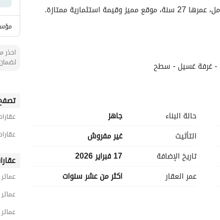
ستثمارية ممتازة. 
مؤسس
احذر من
لضمان 
ه - غرفة غسيل - سطح
 قديمة مع صيانة وتجديد كامل
تصفح 
حالة البناء
جاهز
عقارات
عقارات
التأثيث
غير مفروش
تاريخ الإضافة
17 فبراير 2026
عقارا
عمر العقار
اكثر من عشر سنوات
عمائر 
عمائر 
عمائر 