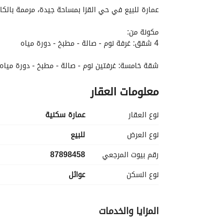
عمارة للبيع في حي القزا بمساحة جيدة، مرممة بالكامل، عمرها 27 سنة، موقع مميز وقيمة ا
مكونة من:
4 شقق: غرفة نوم - صالة - مطبخ - دورة مياه
شقة خامسة: غرفتين نوم - صالة - مطبخ - دورة ميا
معلومات العقار
المميزات:
مرممة بالكامل - مناسبة للسكن أو الاستثمار - عمارة
نوع العقار
عمارة سكنية
نوع العرض
للبيع
رقم بيوت المرجعي
87898458
نوع السكن
عوائل
المزايا والخدمات