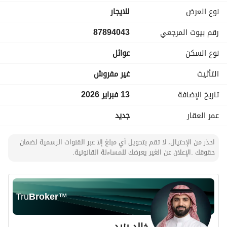
المياه والصرف على المالك
نوع العرض
للايجار
رقم بيوت المرجعي
87894043
نوع السكن
عوائل
التأثيث
غير مفروش
تاريخ الإضافة
13 فبراير 2026
عمر العقار
جديد
احذر من الإحتيال، لا تقم بتحويل أي مبلغ إلا عبر القنوات الرسمية لضمان
حقوقك .الإعلان عن الغير يعرضك للمساءلة القانونية.
Tru
Broker
™
خالد يزيد