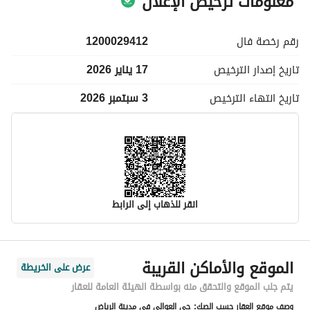
معلومات ترخيص الإعلان
رقم رخصة
فال
1200029412
تاريخ إصدار
الترخيص
17 يناير 2026
تاريخ انتهاء
الترخيص
3 سبتمبر 2026
انقر للذهاب إلى الرابط
معلومات مسؤول الإعلان
الموقع والأماكن القريبة
عرض على الخريطة
اسم المسؤول
عبدالرحمن عبدالعزيز بن سعيد ال سعيد
يتم جلب الموقع والتحقق منه بواسطة الهيئة العامة للعقار
وصف موقع العقار حسب الصك:
حي العوالي في مدينة الرياض