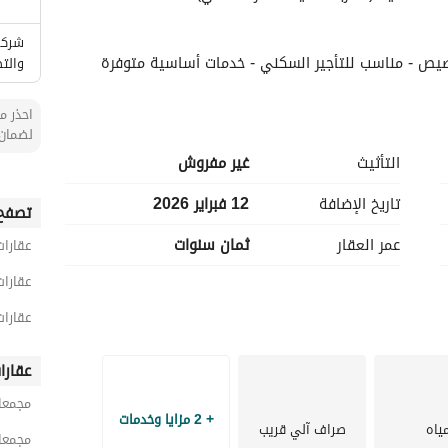
شركة 
خصيص - مناسب للتأجير السكني - خدمات أساسية متوفرة
والتط
احذر من
لضمان 
التأثيث
غير مفروش
تاريخ الإضافة
12 فبراير 2026
تصفح 
عمر العقار
ثمان سنوات
عقارات
عقارات
عقارات
عقارا
مجمعا
+ 2 مزايا وخدمات
ياه
صراف آلي قريب
مجمعا