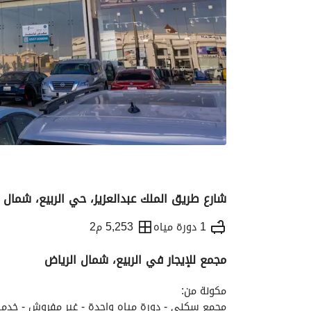
شارع طريق الملك عبدالعزيز، حي الربيع، شمال ا
1 دورة مياه
5,253 م2
مجمع للإيجار في الربيع، شمال الرياض
التفاصيل
معلومات ترخيص الإعلان
الموقع و
مكونة من:
مجمع سكني - دورة مياه واحدة - غير مفروش - خدما