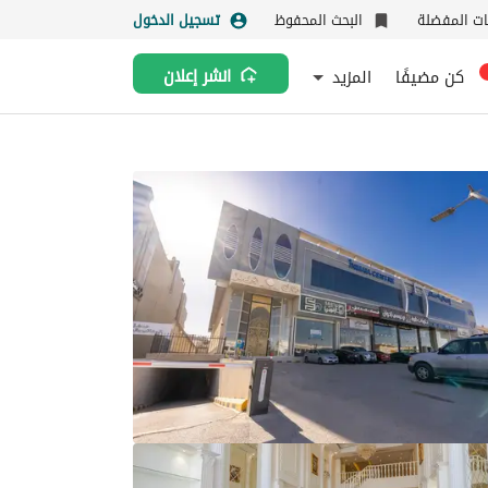
نات المفضلة
البحث المحفوظ
تسجيل الدخول
كن مضيفًا
المزيد
انشر إعلان