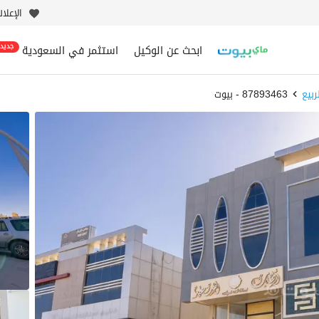
الإعلا
ابحث عن الوكيل
استثمر في السعودية
جديد
ربيع
87893463 - بيوت