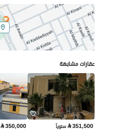
المنطقة
منطقة الرياض
المدينة
الرياض
الحي
الربيع
اسم الشارع
طريق الملك عبدالعزيز
عقارات مشابهة
الرمز البريدي
13315
تفاصيل العقار
نوع الإعلان
للإيجار
استخدام العقار
-
نوع العقار
مجمع
⃁
350,000
⃁
351,500
سنوياً