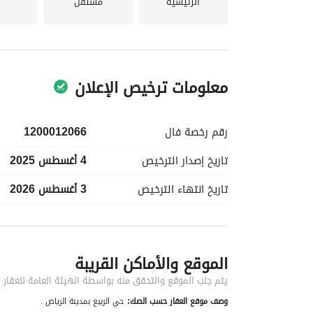
الرئيسية
مستقل
معلومات ترخيص الإعلان
رقم رخصة
فال
1200012066
تاريخ إصدار
الترخيص
4 أغسطس 2025
تاريخ انتهاء
الترخيص
3 أغسطس 2026
معلومات مسؤول الإعلان
الموقع والأماكن القريبة
اسم المسؤول
-
يتم جلب الموقع والتحقق منه بواسطة الهيئة العامة للعقار
وصف موقع العقار حسب الصك:
حي الربيع بمدينة الرياض .
الموقع