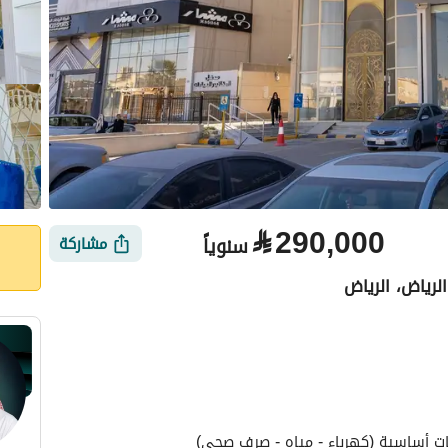
⃁
290,000
سنوياً
مشاركة
لرياض، الرياض
الأماكن القريبة
ت أساسية (كهرباء - مياه - صرف صحي)