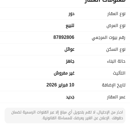
نوع العقار
دور
نوع العرض
للبيع
رقم بيوت المرجعي
87892806
نوع السكن
عوائل
حالة البناء
جاهز
التأثيث
غير مفروش
تاريخ الإضافة
10 فبراير 2026
عمر العقار
جديد
احذر من الإحتيال، لا تقم بتحويل أي مبلغ إلا عبر القنوات الرسمية لضمان
حقوقك .الإعلان عن الغير يعرضك للمساءلة القانونية.