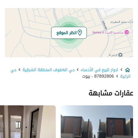
خط العرض
25.289330500000055
خط الطول
49.591091500000076
انظر الموقع
تفاصيل العقار
نوع الإعلان
للبيع
ادوار للبيع في الأحساء
حي الهفوف المنطقة الشرقية
حي
استخدام العقار
-
الرابية
87892806 - بيوت
نوع العقار
ادوار
عقارات مشابهة
السعر
800000
المساحة
300
عدد الغرف
10