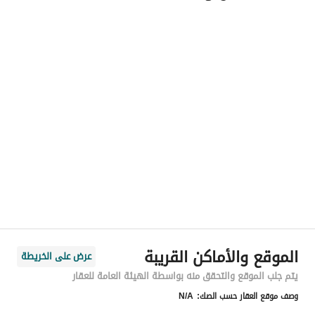
اسم المسؤول
فارس بن سعد بن عائض البقمي
رقم المسؤول
0536644334
الموقع
المنطقة
المنطقة الشرقية
المدينة
الأحساء
الحي
الرابية
اسم الشارع
سليمان السلمي
الرمز البريدي
36446
الموقع والأماكن القريبة
عرض على الخريطة
رقم المبنى
7168
يتم جلب الموقع والتحقق منه بواسطة الهيئة العامة للعقار
وصف موقع العقار حسب الصك:
N/A
الرقم الاضافي
5366