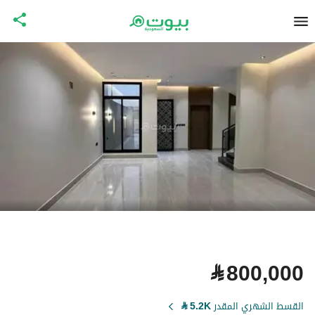
⃁
800,000
القسط الشهري المقدر
5.2K
⃁