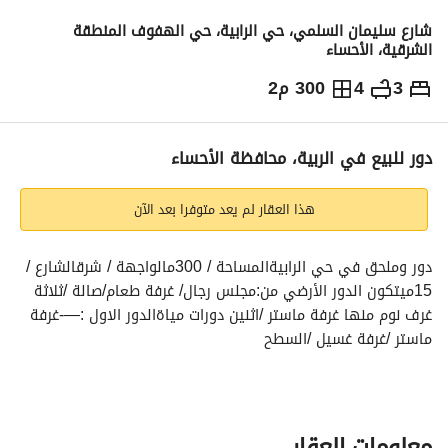
شارع سليمان السلمي، حي الرابية، حي الهفوف المنطقة
الشرقية، الأحساء
3
4
300 م2
800,000
⃁
التفاصيل
معلومات ترخيص الإعلان
حاسبة التمويل
دور للبيع في الربية، محافظة الأحساء
هذا العقار لم يعد متوفرا بعد الآن
دور وملحق في حي الرابيةالمساحة / 300مالواجهة / شرقالشارع / 
15ميتكون الدور الأرضي من:مجلس رجال/ غرفة طعام/صالة /ثلاثة 
غرف نوم منها غرفة ماستر /اثنين دورات مياةالدور الاول :—-غرفة 
ماستر /غرفة غسيل /السطح
السعر / 800000 قابل للتفاوض
معلومات العقار