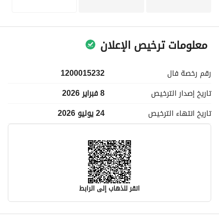
خلال عملية الشراء. 
دعوة إلى اتخاذ إجراء:
إذا كنت تبحث عن عقار بسيط في منطقة مركزية بالرياض مع خدمات 
معلومات ترخيص الإعلان
أساسية واتصال موثوق، تواصل معنا لترتيب مشاهدة أو لطلب مزيد 
من المعلومات حول هذه الشقة الاستوديو في الملك فيصل.
رقم رخصة
فال
1200015232
تاريخ إصدار
الترخيص
8 فبراير 2026
تاريخ انتهاء
الترخيص
24 يوليو 2026
انقر للذهاب إلى الرابط
معلومات مسؤول الإعلان