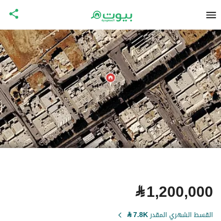
⃁
1,200,000
القسط الشهري المقدر
7.8K
⃁