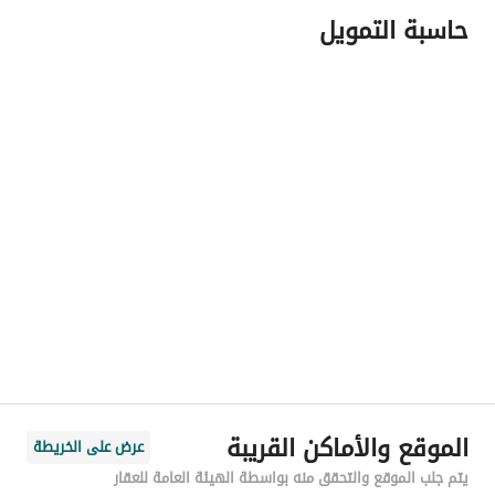
حاسبة التمويل
اسم المسؤول
مبارك عامر مبارك آل هادب
رقم المسؤول
0550870505
الموقع
المنطقة
منطقة الرياض
المدينة
الرياض
الحي
الملك فيصل
اسم الشارع
الأمير سعود الكبير بن عبدالعزيز آل سعود
الرمز البريدي
13215
الموقع والأماكن القريبة
عرض على الخريطة
رقم المبنى
3582
يتم جلب الموقع والتحقق منه بواسطة الهيئة العامة للعقار