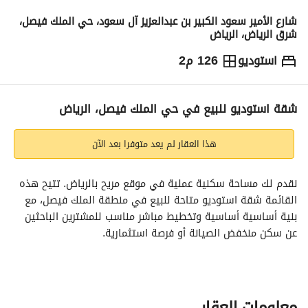
شارع الأمير سعود الكبير بن عبدالعزيز آل سعود، حي الملك فيصل،
شرق الرياض، الرياض
استوديو
126 م2
1,200,000
⃁
التفاصيل
معلومات ترخيص الإعلان
حاسبة التمويل
شقة استوديو للبيع في حي الملك فيصل، الرياض
هذا العقار لم يعد متوفرا بعد الآن
نقدم لك مساحة سكنية عملية في موقع مريح بالرياض. تتيح هذه 
القائمة شقة استوديو متاحة للبيع في منطقة الملك فيصل، مع 
بنية أساسية أساسية وتخطيط مباشر مناسب للمشترين الباحثين 
عن سكن منخفض الصيانة أو فرصة استثمارية. 
الميزات والتكوين:
- نوع العقار: شقة
- غرف النوم: 0 (يُعامل كاستوديو وفق التوجيهات)
معلومات العقار