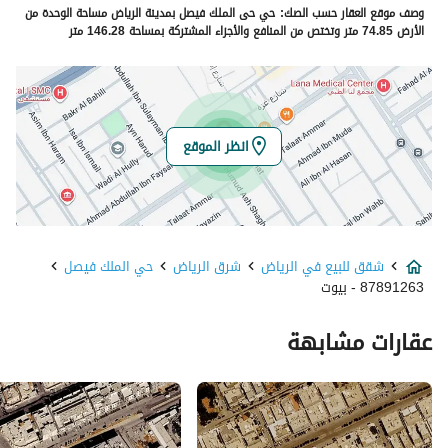
وصف موقع العقار حسب الصك:
حي حى الملك فيصل بمدينة الرياض مساحة الوحدة من
الرقم الاضافي
8582
الأرض 74.85 متر وتختص من المنافع والأجزاء المشتركة بمساحة 146.28 متر
خط العرض
24.770096230638174
خط الطول
46.774973644772935
انظر الموقع
تفاصيل العقار
نوع الإعلان
للبيع
شقق للبيع في الرياض
شرق الرياض
حي الملك فيصل
استخدام العقار
-
87891263 - بيوت
نوع العقار
شقق
عقارات مشابهة
السعر
1200000
المساحة
126.27