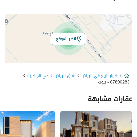
الرقم الاضافي
7145
خط العرض
24.83832787537186
خط الطول
46.89136124866982
انظر الموقع
تفاصيل العقار
نوع الإعلان
للبيع
ادوار للبيع في الرياض
شرق الرياض
حي الجنادرية
استخدام العقار
-
87890283 - بيوت
نوع العقار
ادوار
عقارات مشابهة
السعر
630000
المساحة
186.2
عدد الغرف
3