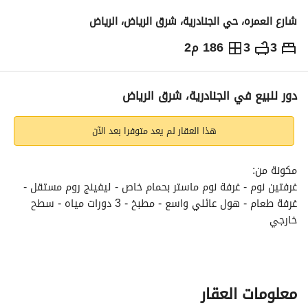
شارع العمره، حي الجنادرية، شرق الرياض، الرياض
3
3
186 م2
630,000
⃁
التفاصيل
معلومات ترخيص الإعلان
حاسبة التمويل
دور للبيع في الجنادرية، شرق الرياض
هذا العقار لم يعد متوفرا بعد الآن
مكونة من:
غرفتين نوم - غرفة نوم ماستر بحمام خاص - ليفينج روم مستقل - 
غرفة طعام - هول عائلي واسع - مطبخ - 3 دورات مياه - سطح 
خارجي
المميزات:
تصميم عملي - توزيع ذكي للمساحات - خصوصية عالية - فصل بين 
منطقة الضيافة والمعيشة اليومية - إضاءة طبيعية جيدة - تهوية 
معلومات العقار
ممتازة - سطح خارجي مناسب للجلسات - استغلال مميز للمساحات 