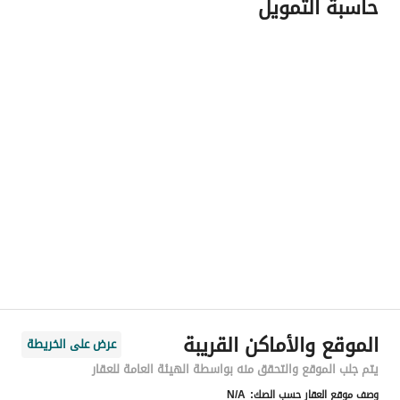
حاسبة التمويل
اسم المسؤول
حمدي علي بن حمدى علاءالدين
رقم المسؤول
0555848409
الموقع
المنطقة
منطقة الرياض
المدينة
الرياض
الحي
الجنادرية
اسم الشارع
العمره
الرمز البريدي
13613
الموقع والأماكن القريبة
عرض على الخريطة
رقم المبنى
3845
يتم جلب الموقع والتحقق منه بواسطة الهيئة العامة للعقار
وصف موقع العقار حسب الصك:
N/A