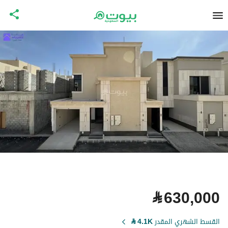
⃁
630,000
القسط الشهري المقدر
4.1K
⃁