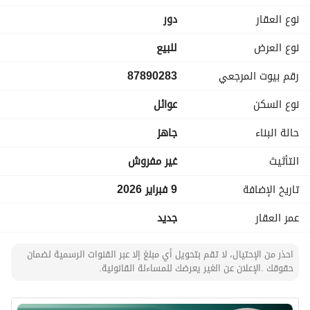
- مناسب للسكن العائلي
نوع العقار
دور
نوع العرض
للبيع
رقم بيوت المرجعي
87890283
نوع السكن
عوائل
حالة البناء
جاهز
التأثيث
غير مفروش
تاريخ الإضافة
9 فبراير 2026
عمر العقار
جديد
احذر من الإحتيال، لا تقم بتحويل أي مبلغ إلا عبر القنوات الرسمية لضمان
حقوقك .الإعلان عن الغير يعرضك للمساءلة القانونية.